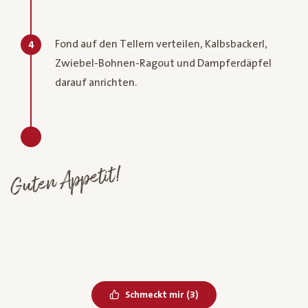
Fond auf den Tellern verteilen, Kalbsbackerl,
4
Zwiebel-Bohnen-Ragout und Dampferdäpfel
darauf anrichten.
Guten Appetit!
Bereits geliked
Schmeckt mir
(
3
)