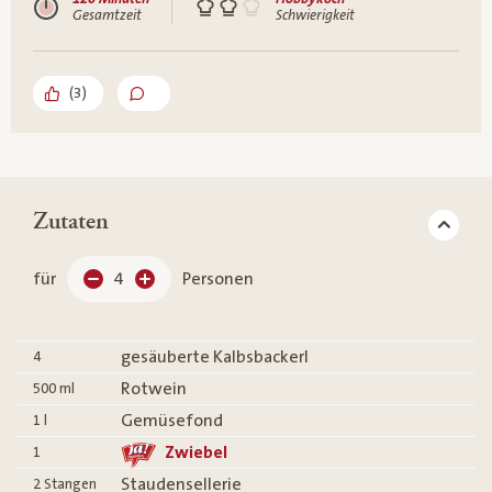
Gesamtzeit
Schwierigkeit
(
3
)
Zutaten
für
4
Personen
gesäuberte Kalbsbackerl
4
Rotwein
500
ml
Gemüsefond
1
l
Zwiebel
1
Staudensellerie
2
Stangen