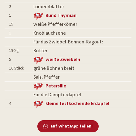
Lorbeerblätter
2
Bund Thymian
1
weiße Pfefferkörner
15
Knoblauchzehe
1
Für das Zwiebel-Bohnen-Ragout:
Butter
150
g
weiße Zwiebeln
5
grüne Bohnen breit
10
Stück
Salz, Pfeffer
Petersilie
Für die Dampferdäpfel:
kleine festkochende Erdäpfel
4
auf WhatsApp teilen!