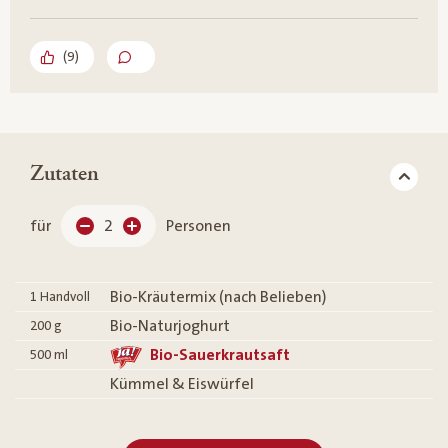
(
9
)
Zutaten
für
2
Personen
Bio-Kräutermix (nach Belieben)
1
Handvoll
Bio-Naturjoghurt
200
g
Bio-Sauerkrautsaft
500
ml
Kümmel & Eiswürfel