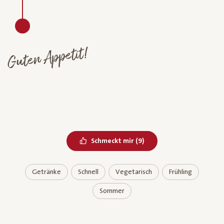
Guten Appetit!
Bereits geliked
Schmeckt mir
(
9
)
Getränke
Schnell
Vegetarisch
Frühling
Sommer