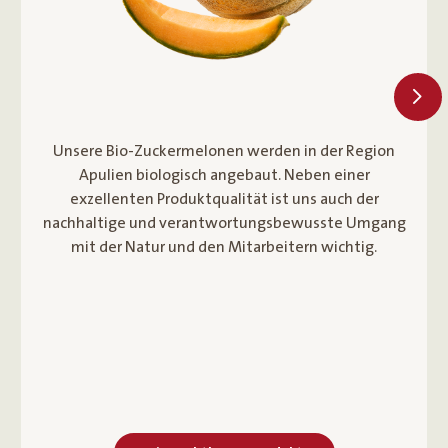
Für den Ja! Natürlich Bio-Hummus werden die
Kichererbsen sorgfältig in Österreich geerntet. Der
rein pflanzliche Bio-Hummus kommt ganz ohne
Geschmacksverstärker- oder künstlichen
Aromastoffen* aus. Aromatische Bio-Gewürze und -
Knoblauch runden den Geschmack ab. Perfekt als
Aufstrich oder als Basis für Dips und Saucen.