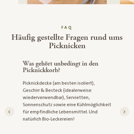
FAQ
Häufig gestellte Fragen rund ums
Picknicken
Was gehört unbedingt in den
Welches 
Picknickkorb?
besten?
Picknickdecke (am besten isoliert),
Ideal sind 
Geschirr & Besteck (idealerweise
transport
wiederverwendbar), Servietten,
essen lasse
Sonnenschutz sowie eine Kühlmöglichkeit
Wraps, Spi
für empfindliche Lebensmittel. Und
Muffins od
natürlich Bio-Leckereien!
beliebte O