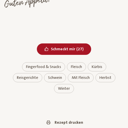
Guten Appetit!
Bereits geliked
Schmeckt mir
(
27
)
Fingerfood & Snacks
Fleisch
Kürbis
Reisgerichte
Schwein
Mit Fleisch
Herbst
Winter
Rezept drucken