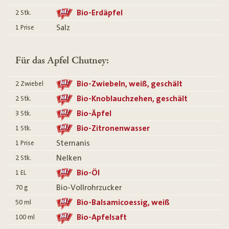
Bio-Erdäpfel
2
Stk.
Salz
1
Prise
Für das Apfel Chutney:
Bio-Zwiebeln, weiß, geschält
2
Zwiebel
Bio-Knoblauchzehen, geschält
2
Stk.
Bio-Äpfel
3
Stk.
Bio-Zitronenwasser
1
Stk.
Sternanis
1
Prise
Nelken
2
Stk.
Bio-Öl
1
EL
Bio-Vollrohrzucker
70
g
Bio-Balsamicoessig, weiß
50
ml
Bio-Apfelsaft
100
ml