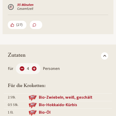
35 Minuten
Gesamtzeit
(
27
)
Zutaten
für
4
Personen
Für die Kroketten:
Bio-Zwiebeln, weiß, geschält
2
Stk.
Bio-Hokkaido-Kürbis
0.5
Stk.
Bio-Öl
1
EL