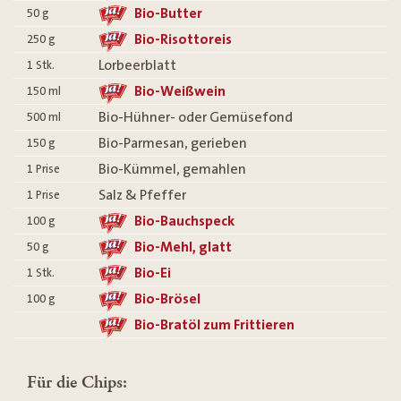
Bio-Butter
50
g
Bio-Risottoreis
250
g
Lorbeerblatt
1
Stk.
Bio-Weißwein
150
ml
Bio-Hühner- oder Gemüsefond
500
ml
Bio-Parmesan, gerieben
150
g
Bio-Kümmel, gemahlen
1
Prise
Salz & Pfeffer
1
Prise
Bio-Bauchspeck
100
g
Bio-Mehl, glatt
50
g
Bio-Ei
1
Stk.
Bio-Brösel
100
g
Bio-Bratöl zum Frittieren
Für die Chips: