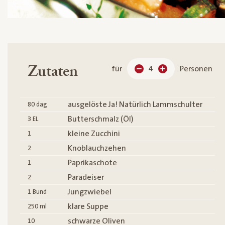
Zutaten
für
4
Personen
ausgelöste Ja! Natürlich Lammschulter
80
dag
Butterschmalz (Öl)
3
EL
kleine Zucchini
1
Knoblauchzehen
2
Paprikaschote
1
Paradeiser
2
Jungzwiebel
1
Bund
klare Suppe
250
ml
schwarze Oliven
10