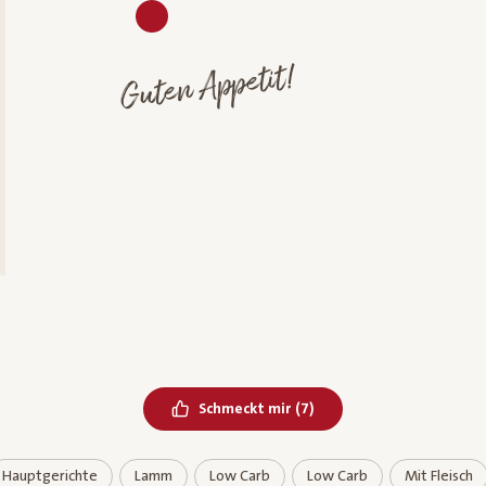
Guten Appetit!
Bereits geliked
Schmeckt mir
(
7
)
Hauptgerichte
Lamm
Low Carb
Low Carb
Mit Fleisch