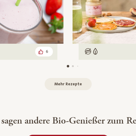
6
Carb
Low Carb
Vegetarisch
Mehr Rezepte
 sagen andere Bio-Genießer zum Re