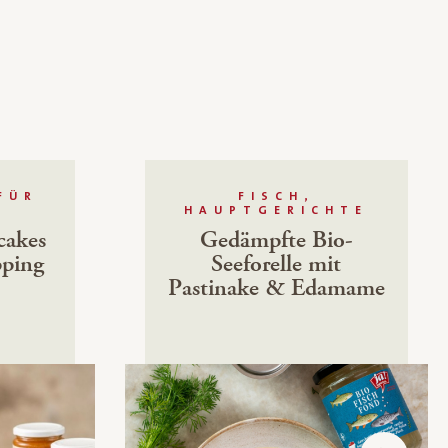
FÜR
FISCH,
HAUPTGERICHTE
cakes
Gedämpfte Bio-
pping
Seeforelle mit
Pastinake & Edamame