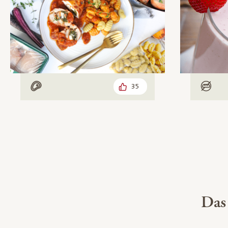
35
Mit Fleisch
Low 
Das