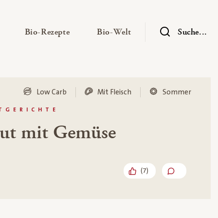
— Untermenü ausklappen
— Untermenü ausklappen
— Untermenü ausklap
Bio-Rezepte
Bio-Welt
Suche...
Low Carb
Mit Fleisch
Sommer
PTGERICHTE
ut mit Gemüse
(
7
)