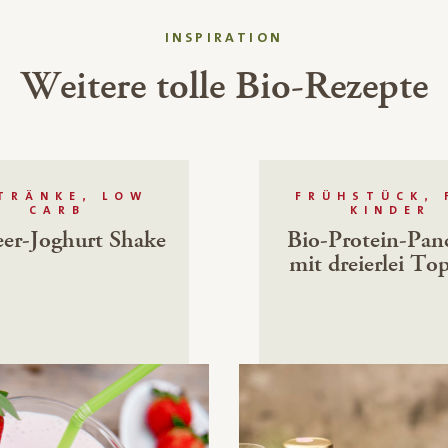
INSPIRATION
Weitere tolle Bio-Rezepte
TRÄNKE, LOW
FRÜHSTÜCK, 
CARB
KINDER
eer-Joghurt Shake
Bio-Protein-Pan
mit dreierlei To