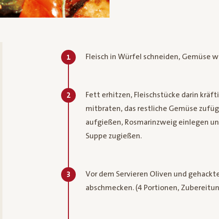
Fleisch in Würfel schneiden, Gemüse w
1
Fett erhitzen, Fleischstücke darin kräft
2
mitbraten, das restliche Gemüse zufü
aufgießen, Rosmarinzweig einlegen und
Suppe zugießen.
Vor dem Servieren Oliven und gehackte
3
abschmecken. (4 Portionen, Zubereitun