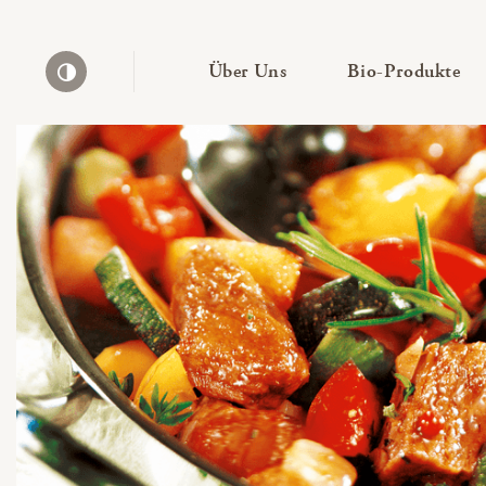
— Untermenü ausklapp
— 
Über Uns
Bio-Produkte
Kontrast erhöhen