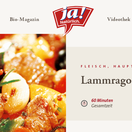
en
Untermenü ausklappen
— Untermenü ausklappen
Bio-Magazin
Videothek
FLEISCH, HAU
Lammrago
60 Minuten
Gesamtzeit