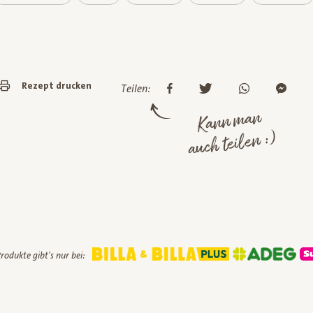
Rezept drucken
Teilen:
Kann man
auch teilen :)
rodukte gibt's nur bei: