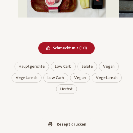
Bereits geliked
Schmeckt mir
(
10
)
Hauptgerichte
Low Carb
Salate
Vegan
Vegetarisch
Low Carb
Vegan
Vegetarisch
Herbst
Rezept drucken