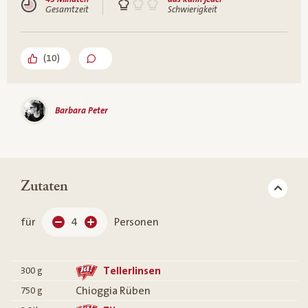
Gesamtzeit
Schwierigkeit
(
10
)
Barbara Peter
Zutaten
für
4
Personen
Tellerlinsen
300
g
Chioggia Rüben
750
g