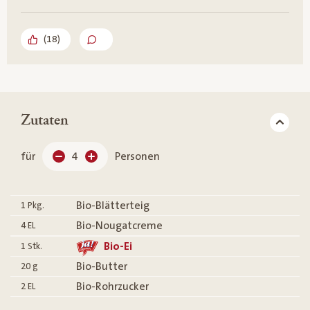
(
18
)
Zutaten
für
4
Personen
Bio-Blätterteig
1
Pkg.
Bio-Nougatcreme
4
EL
Bio-Ei
1
Stk.
Bio-Butter
20
g
Bio-Rohrzucker
2
EL