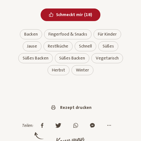
Bereits geliked
Schmeckt mir
(
18
)
Backen
Fingerfood & Snacks
Für Kinder
Jause
Restlküche
Schnell
Süßes
Süßes Backen
Süßes Backen
Vegetarisch
Herbst
Winter
Rezept drucken
Teilen:
Kann man