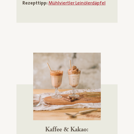
Rezepttipp:
Mühlviertler Leinölerdäpfel
Kaffee & Kakao: