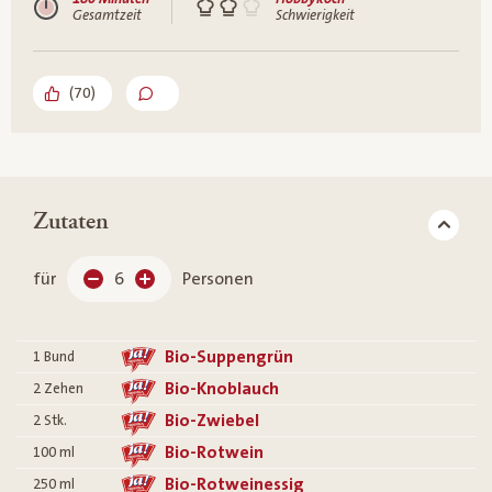
Gesamtzeit
Schwierigkeit
(
70
)
Zutaten
für
6
Personen
Bio-Suppengrün
1
Bund
Bio-Knoblauch
2
Zehen
Bio-Zwiebel
2
Stk.
Bio-Rotwein
100
ml
Bio-Rotweinessig
250
ml