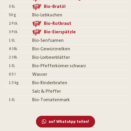
Bio-Bratöl
3
EL
Bio-Lebkuchen
50
g
Bio-Rotkraut
2
Pck.
Bio-Eierspätzle
3
Pck.
Bio-Senfsamen
1
EL
Bio-Gewürznelken
4
Stk.
Bio-Lorbeerblätter
2
Stk.
Bio-Pfefferkörner schwarz
1
EL
Wasser
0.5
l
Bio-Rinderbraten
1.5
kg
Salz & Pfeffer
Bio-Tomatenmark
1
EL
auf WhatsApp teilen!