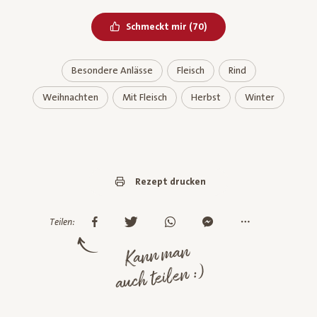
Bereits geliked
Schmeckt mir
(
70
)
Besondere Anlässe
Fleisch
Rind
Weihnachten
Mit Fleisch
Herbst
Winter
Rezept drucken
Teilen:
Kann man
auch teilen :)