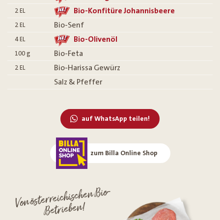
Bio-Konfitüre Johannisbeere
2
EL
Bio-Senf
2
EL
Bio-Olivenöl
4
EL
Bio-Feta
100
g
Bio-Harissa Gewürz
2
EL
Salz & Pfeffer
auf WhatsApp teilen!
zum Billa Online Shop
Von österreichischen Bio-
Betrieben!