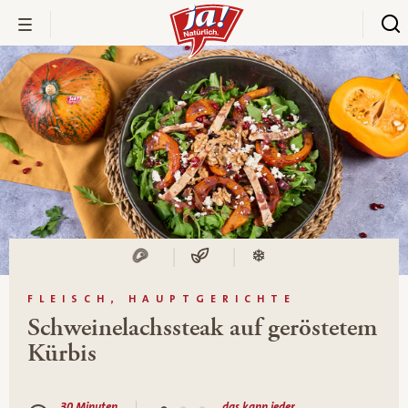
FLEISCH, HAUPTGERICHTE
Schweinelachssteak auf geröstetem
Kürbis
30 Minuten
das kann jeder