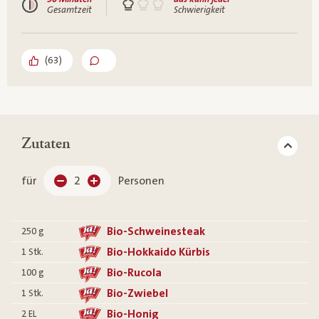
Gesamtzeit
Schwierigkeit
(
63
)
Zutaten
für
2
Personen
Bio-Schweinesteak
250
g
Bio-Hokkaido Kürbis
1
Stk.
Bio-Rucola
100
g
Bio-Zwiebel
1
Stk.
Bio-Honig
2
EL