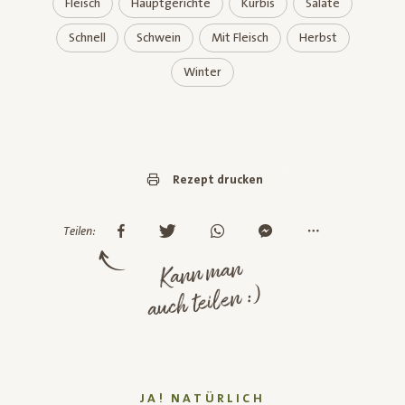
Fleisch
Hauptgerichte
Kürbis
Salate
Schnell
Schwein
Mit Fleisch
Herbst
Winter
Rezept drucken
Teilen:
Kann man
auch teilen :)
JA! NATÜRLICH