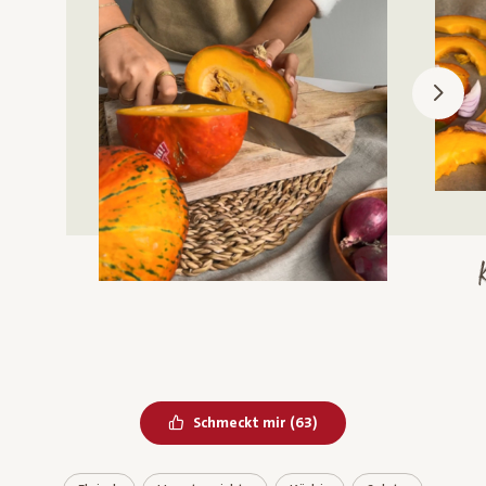
Bereits geliked
Schmeckt mir
(
63
)