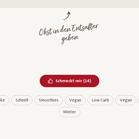
Obst in den Entsafter
geben
Bereits geliked
Schmeckt mir
(
14
)
nke
Schnell
Smoothies
Vegan
Low Carb
Vegan
Winter