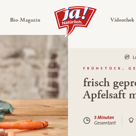
en
Untermenü ausklappen
— Untermenü ausklappen
Bio-Magazin
Videothek
L
FRÜHSTÜCK, G
frisch gepr
Apfelsaft m
5 Minuten
Gesamtzeit