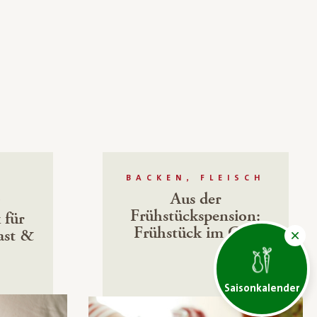
E
BACKEN, FLEISCH
Aus der
K
Frühstückspension:
 für
Frühstück im Glas
ast &
Saisonkalender