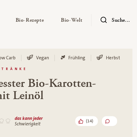
— Untermenü ausklappen
— Untermenü ausklappen
— Untermenü ausklap
Bio-Rezepte
Bio-Welt
Suche...
ow Carb
Vegan
Frühling
Herbst
ETRÄNKE
esster Bio-Karotten-
it Leinöl
das kann jeder
(
14
)
Schwierigkeit