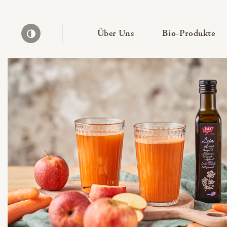
— Untermenü ausklapp
— 
Über Uns
Bio-Produkte
Kontrast erhöhen