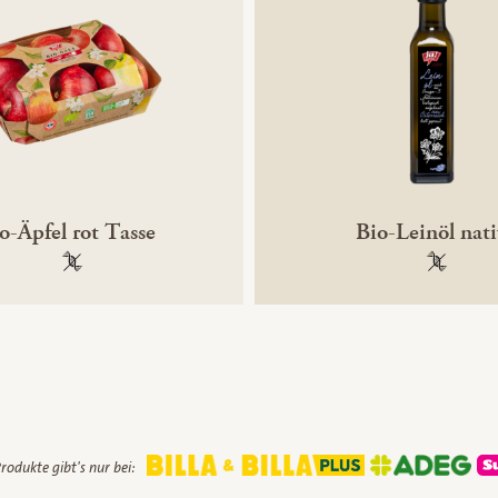
o-Äpfel rot Tasse
Bio-Leinöl nati
100 % gentechnikfrei
100 % ge
rodukte gibt's nur bei: