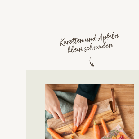
Karotten und Äpfeln
klein schneiden