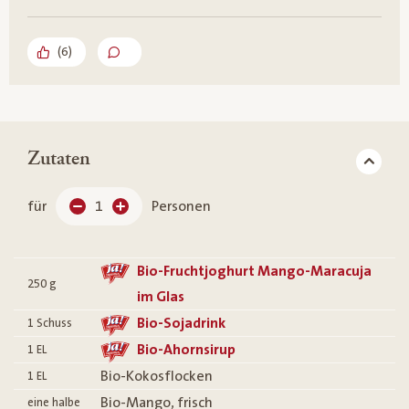
(
6
)
Zutaten
für
1
Personen
Bio-Fruchtjoghurt Mango-Maracuja
250
g
im Glas
Bio-Sojadrink
1
Schuss
Bio-Ahornsirup
1
EL
Bio-Kokosflocken
1
EL
Bio-Mango, frisch
eine halbe