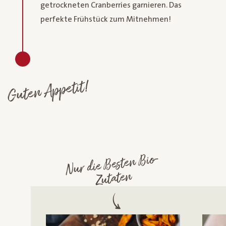
getrockneten Cranberries garnieren. Das
perfekte Frühstück zum Mitnehmen!
Guten Appetit!
Nur die
Besten
Bio-
Zutaten