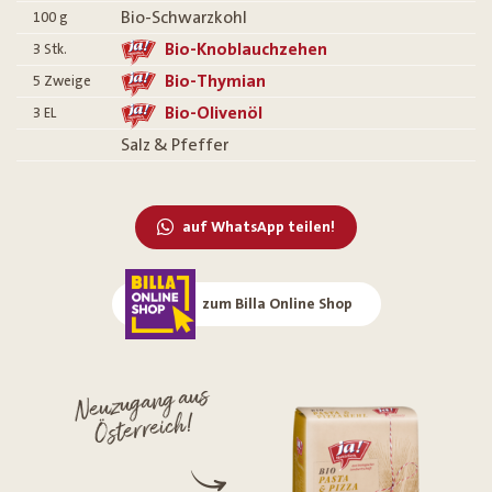
Bio-Schwarzkohl
100
g
Bio-Knoblauchzehen
3
Stk.
Bio-Thymian
5
Zweige
Bio-Olivenöl
3
EL
Salz & Pfeffer
auf WhatsApp teilen!
zum Billa Online Shop
Neuzugang aus
Österreich!