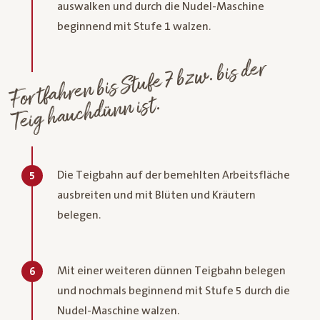
auswalken und durch die Nudel-Maschine
beginnend mit Stufe 1 walzen.
Fortfahren bis Stufe 7 bz
w. bis der
Teig hauchdünn ist.
Die Teigbahn auf der bemehlten Arbeitsfläche
5
ausbreiten und mit Blüten und Kräutern
belegen.
Mit einer weiteren dünnen Teigbahn belegen
6
und nochmals beginnend mit Stufe 5 durch die
Nudel-Maschine walzen.