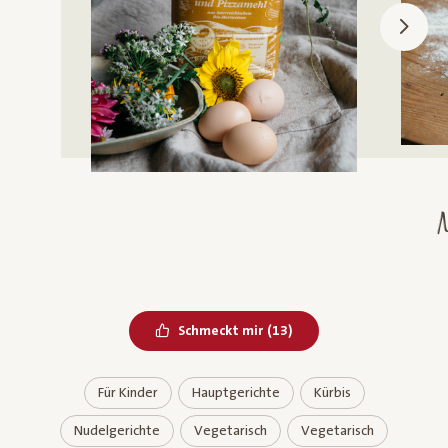
N
Bereits geliked
Schmeckt mir
(
13
)
Für Kinder
Hauptgerichte
Kürbis
Nudelgerichte
Vegetarisch
Vegetarisch