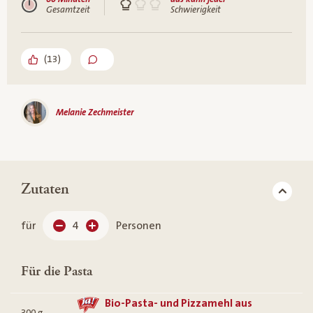
Gesamtzeit
Schwierigkeit
(
13
)
Melanie Zechmeister
Zutaten
für
4
Personen
Für die Pasta
Bio-Pasta- und Pizzamehl aus
300
g