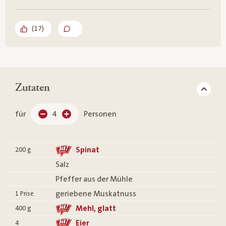
(
17
)
Zutaten
für
4
Personen
Spinat
200
g
Salz
Pfeffer aus der Mühle
geriebene Muskatnuss
1
Prise
Mehl, glatt
400
g
Eier
4