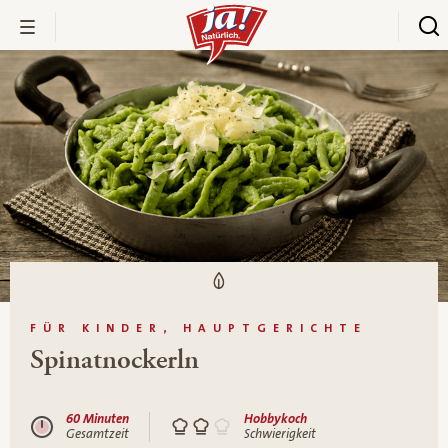
FÜR KINDER, HAUPTGERICHTE
Spinatnockerln
60 Minuten
Hobbykoch
Gesamtzeit
Schwierigkeit