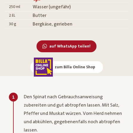
Wasser (ungefähr)
250
ml
Butter
2
EL
Bergkäse, gerieben
30
g
auf WhatsApp teilen!
zum Billa Online Shop
Den Spinat nach Gebrauchsanweisung
1
zubereiten und gut abtropfen lassen. Mit Salz,
Pfeffer und Muskat würzen. Vom Herd nehmen
und abkühlen, gegebenenfalls noch abtropfen
lassen.