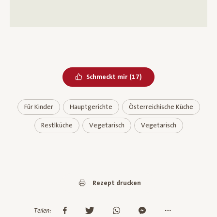
Bereits geliked
Schmeckt mir
(
17
)
Für Kinder
Hauptgerichte
Österreichische Küche
Restlküche
Vegetarisch
Vegetarisch
Rezept drucken
Teilen: