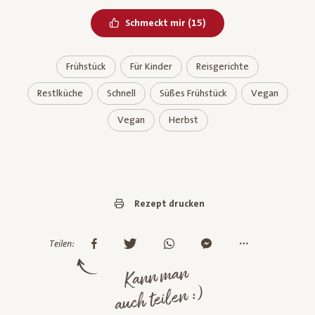
Bereits geliked
Schmeckt mir
(
15
)
Frühstück
Für Kinder
Reisgerichte
Restlküche
Schnell
Süßes Frühstück
Vegan
Vegan
Herbst
Rezept drucken
Teilen:
Kann man
auch teilen :)