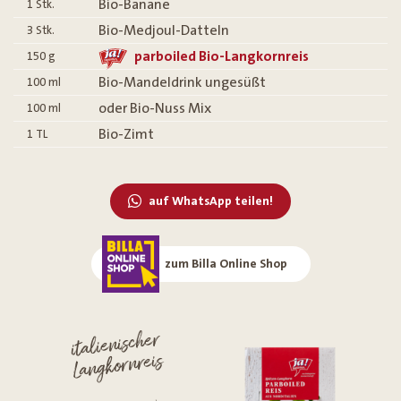
Bio-Banane
1
Stk.
Bio-Medjoul-Datteln
3
Stk.
parboiled Bio-Langkornreis
150
g
Bio-Mandeldrink ungesüßt
100
ml
oder Bio-Nuss Mix
100
ml
Bio-Zimt
1
TL
auf WhatsApp teilen!
zum Billa Online Shop
italienischer
Langkornreis