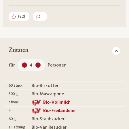
(
22
)
Zutaten
für
4
Personen
Bio-Biskotten
60
Stück
Bio-Mascarpone
500
g
Bio-Vollmilch
etwas
Bio-Freilandeier
4
Bio-Staubzucker
60
g
Bio-Vanillezucker
1
Packung