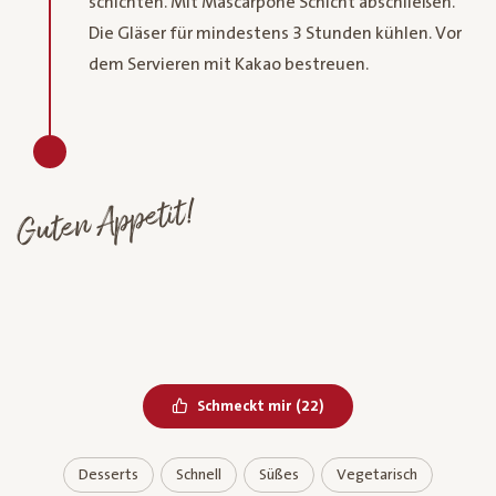
schichten. Mit Mascarpone Schicht abschließen.
Die Gläser für mindestens 3 Stunden kühlen. Vor
dem Servieren mit Kakao bestreuen.
Guten Appetit!
Bereits geliked
Schmeckt mir
(
22
)
Desserts
Schnell
Süßes
Vegetarisch