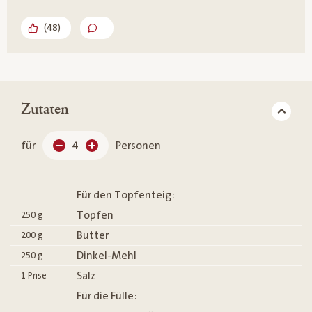
(
48
)
Zutaten
für
4
Personen
Für den Topfenteig:
Topfen
250
g
Butter
200
g
Dinkel-Mehl
250
g
Salz
1
Prise
Für die Fülle: