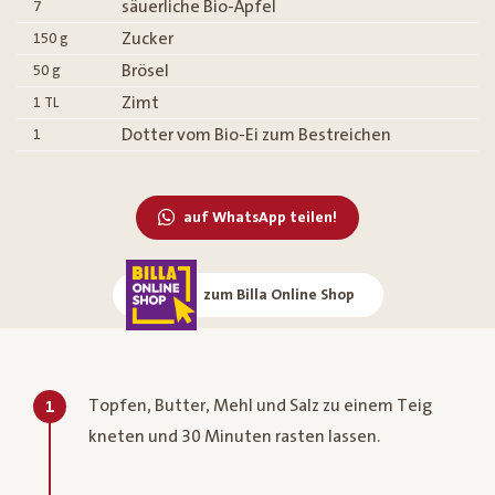
säuerliche Bio-Äpfel
7
Zucker
150
g
Brösel
50
g
Zimt
1
TL
Dotter vom Bio-Ei zum Bestreichen
1
auf WhatsApp teilen!
zum Billa Online Shop
Topfen, Butter, Mehl und Salz zu einem Teig
1
kneten und 30 Minuten rasten lassen.