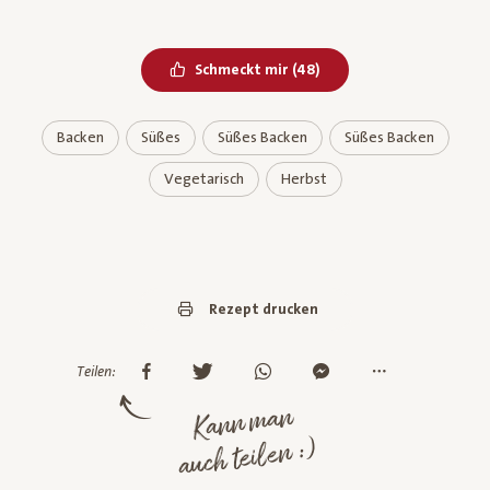
Bereits geliked
Schmeckt mir
(
48
)
Backen
Süßes
Süßes Backen
Süßes Backen
Vegetarisch
Herbst
Rezept drucken
Teilen:
Kann man
auch teilen :)