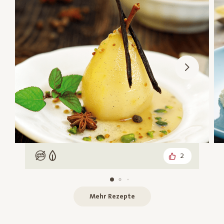
2
Low Carb
Vegetarisch
Mehr Rezepte