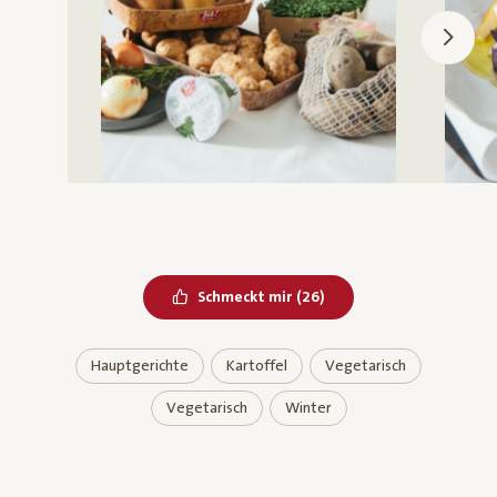
Bereits geliked
Schmeckt mir
(
26
)
Hauptgerichte
Kartoffel
Vegetarisch
Vegetarisch
Winter