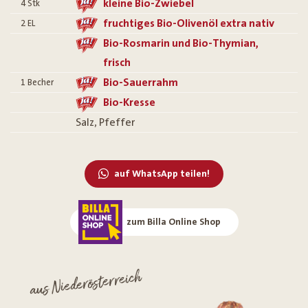
kleine Bio-Zwiebel
4
Stk
fruchtiges Bio-Olivenöl extra nativ
2
EL
Bio-Rosmarin und Bio-Thymian,
frisch
Bio-Sauerrahm
1
Becher
Bio-Kresse
Salz, Pfeffer
auf WhatsApp teilen!
zum Billa Online Shop
aus Niederösterreich