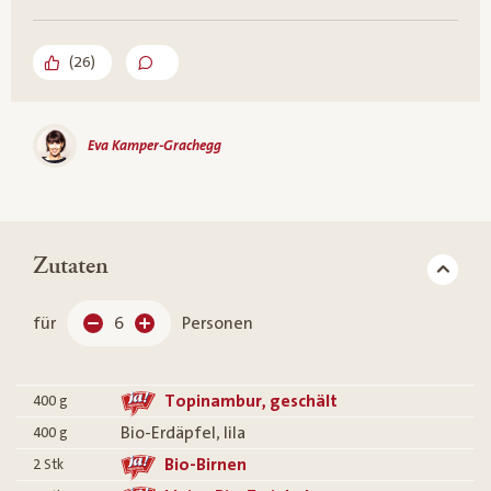
(
26
)
Eva Kamper-Grachegg
Zutaten
für
6
Personen
Topinambur, geschält
400
g
Bio-Erdäpfel, lila
400
g
Bio-Birnen
2
Stk