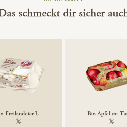
Das schmeckt dir sicher auc
io-Freilandeier L
Bio-Äpfel rot Ta
100 % gentechnikfrei
100 % ge