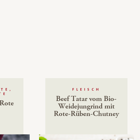
TE,
FLEISCH
TE
Beef Tatar vom Bio-
-Rote
Weidejungrind mit
Rote-Rüben-Chutney