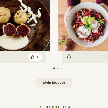
3
arisch
Vegetarisch
Mehr Rezepte
JA! NATÜRLICH