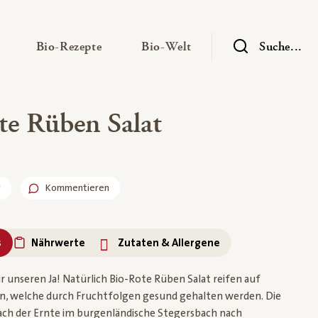
— Untermenü ausklappen
— Untermenü ausklappen
— Untermenü ausklap
Bio-Rezepte
Bio-Welt
Suche...
te Rüben Salat
r
Kommentieren
s
Nährwerte
Zutaten & Allergene
r unseren Ja! Natürlich Bio-Rote Rüben Salat reifen auf
n, welche durch Fruchtfolgen gesund gehalten werden. Die
ch der Ernte im burgenländische Stegersbach nach