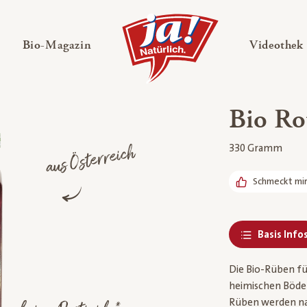
en
Untermenü ausklappen
— Untermenü ausklappen
Bio-Magazin
Videothek
Bio Ro
aus Österreich
330 Gramm
Schmeckt mi
Basis Info
Die Bio-Rüben fü
heimischen Böde
Rüben werden na