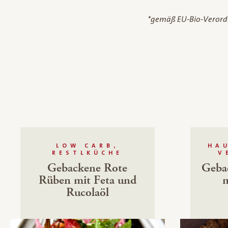
*gemäß EU-Bio-Veror
LOW CARB,
HA
RESTLKÜCHE
V
Gebackene Rote
Geba
Rüben mit Feta und
m
Rucolaöl