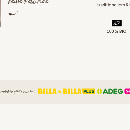
keine Pestizide*
traditionellem R
100 % BIO
rodukte gibt's nur bei: