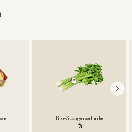
h
sse
Bio-Stangensellerie
ntechnikfrei
100 % gentechnikfrei