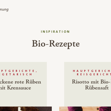
dnung
INSPIRATION
Bio-Rezepte
UPTGERICHTE,
HAUPTGERICH
EGETARISCH
REISGERICH
ckene rote Rüben
Risotto mit Bio
it Krensauce
Rübensaft