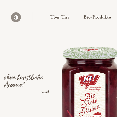
— Untermenü ausklapp
— 
Über Uns
Bio-Produkte
Kontrast erhöhen
ohne künstliche
Aromen*