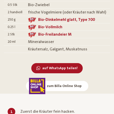
Bio-Zwiebel
0.5
Stk
frische Vogelmiere (oder Kräuter nach Wahl)
2
handvoll
Bio-Dinkelmehl glatt, Type 700
250
g
Bio-Vollmilch
0.25
l
Bio-Freilandeier M
2
Stk
Mineralwasser
20
ml
Kräutersalz, Galgant, Muskatnuss
auf WhatsApp teilen!
zum Billa Online Shop
Zuerst die Kräuter fein hacken.
1