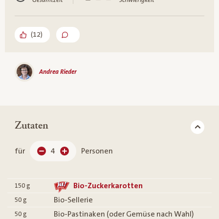
Gesamtzeit
Schwierigkeit
(
12
)
Andrea Rieder
Zutaten
für
4
Personen
Bio-Zuckerkarotten
150
g
Bio-Sellerie
50
g
Bio-Pastinaken (oder Gemüse nach Wahl)
50
g