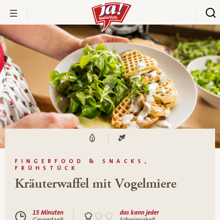
FINGERFOOD & SNACKS,
FRÜHSTÜCK
Kräuterwaffel mit Vogelmiere
15 Minuten
das kann jeder