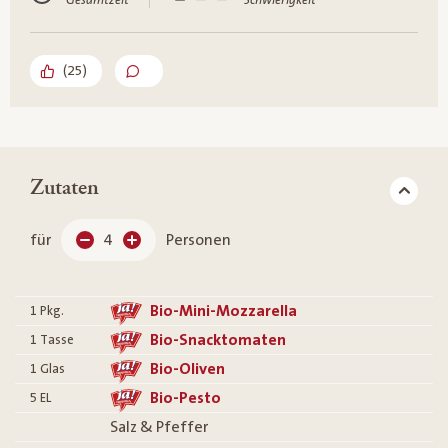
Gesamtzeit
Schwierigkeit
(
25
)
Zutaten
für
4
Personen
Bio-Mini-Mozzarella
1
Pkg.
Bio-Snacktomaten
1
Tasse
Bio-Oliven
1
Glas
Bio-Pesto
5
EL
Salz & Pfeffer