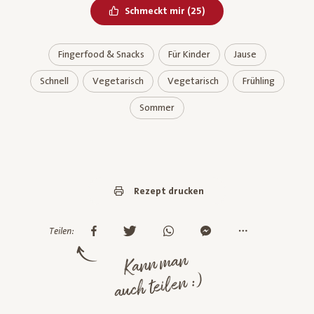
Bereits geliked
Schmeckt mir
(
25
)
Fingerfood & Snacks
Für Kinder
Jause
Schnell
Vegetarisch
Vegetarisch
Frühling
Sommer
Rezept drucken
Teilen:
Kann man
auch teilen :)