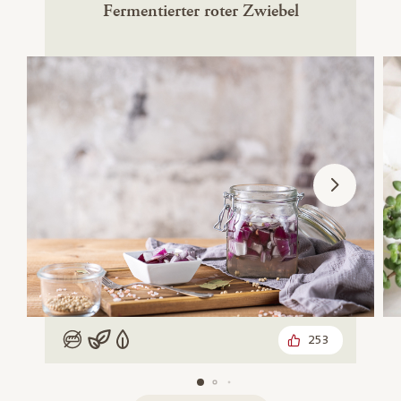
Fermentierter roter Zwiebel
253
Low Carb
Vegan
Vegetarisch