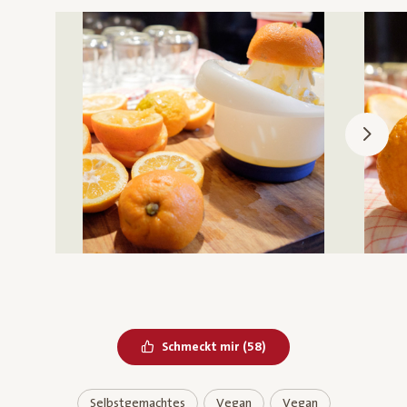
Bereits geliked
Schmeckt mir
(
58
)
Selbstgemachtes
Vegan
Vegan