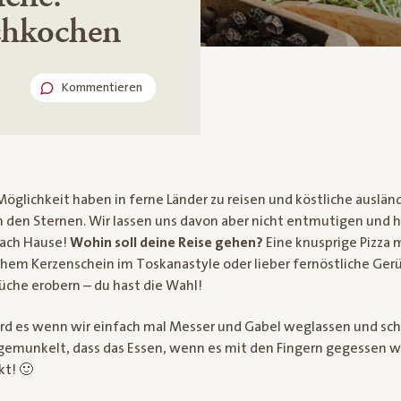
chkochen
Kommentieren
 Möglichkeit haben in ferne Länder zu reisen und köstliche auslän
n den Sternen. Wir lassen uns davon aber nicht entmutigen und h
nach Hause!
Wohin soll deine Reise gehen?
Eine knusprige Pizza 
hem Kerzenschein im Toskanastyle oder lieber fernöstliche Ger
üche erobern – du hast die Wahl!
rd es wenn wir einfach mal Messer und Gabel weglassen und sc
d gemunkelt, dass das Essen, wenn es mit den Fingern gegessen 
kt! 🙂