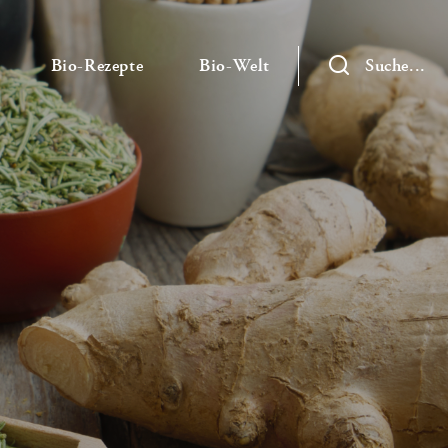
— Untermenü ausklappen
— Untermenü ausklappen
— Untermenü ausklap
Bio-Rezepte
Bio-Welt
Suche...