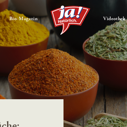
en
Untermenü ausklappen
— Untermenü ausklappen
Bio-Magazin
Videothek
üche: