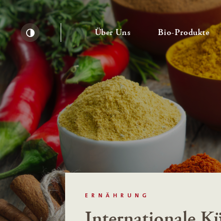
— Untermenü ausklapp
— 
Über Uns
Bio-Produkte
Kontrast erhöhen
ERNÄHRUNG
Internationale K