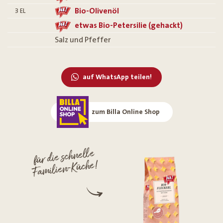
Bio-Olivenöl
3
EL
etwas Bio-Petersilie (gehackt)
Salz und Pfeffer
auf WhatsApp teilen!
zum Billa Online Shop
für die schnelle
Familien-Küche!