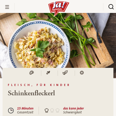
FLEISCH, FÜR KINDER
Schinkenfleckerl
15 Minuten
das kann jeder
Gesamtzeit
Schwierigkeit