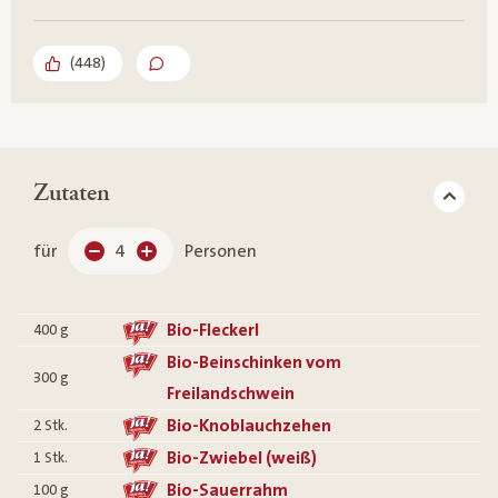
(
448
)
Zutaten
für
4
Personen
Bio-Fleckerl
400
g
Bio-Beinschinken vom
300
g
Freilandschwein
Bio-Knoblauchzehen
2
Stk.
Bio-Zwiebel (weiß)
1
Stk.
Bio-Sauerrahm
100
g