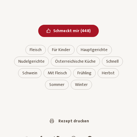
Bereits geliked
Schmeckt mir
(
448
)
Fleisch
Für Kinder
Hauptgerichte
Nudelgerichte
Österreichische Küche
Schnell
Schwein
Mit Fleisch
Frühling
Herbst
Sommer
Winter
Rezept drucken