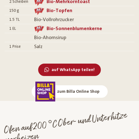
Bio-Mehrkorntoast
2
Scheiben
Bio-Topfen
150
g
Bio-Vollrohrzucker
1.5
TL
Bio-Sonnenblumenkerne
1
EL
Bio-Ahornsirup
Salz
1
Prise
auf WhatsApp teilen!
zum Billa Online Shop
Ofen auf 200 °C Ober- und Unterhitze
vorheizen