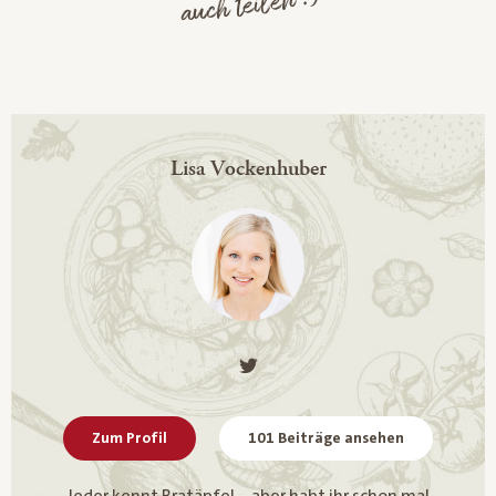
auch teilen :)
Lisa Vockenhuber
Zum Profil
101 Beiträge ansehen
Jeder kennt Bratäpfel – aber habt ihr schon mal