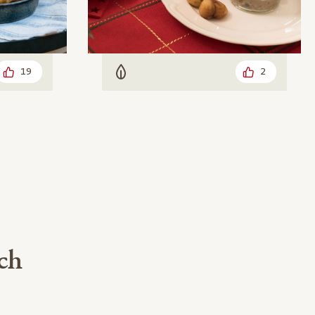
19
2
Vegetarisch
uch