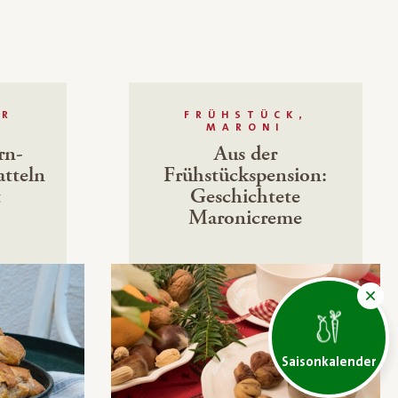
ÜR
FRÜHSTÜCK,
MARONI
rn-
Aus der
tteln
Frühstückspension:
t
Geschichtete
Maronicreme
Saisonkalender