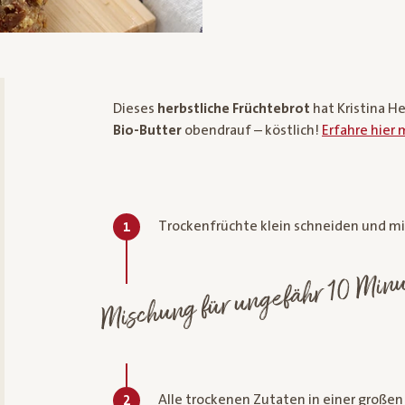
Dieses
herbstliche Früchtebrot
hat Kristina He
Bio-Butter
obendrauf – köstlich!
Erfahre hier
Trockenfrüchte klein schneiden und m
1
Mischung für ungefähr 10 Minu
Alle trockenen Zutaten in einer große
2