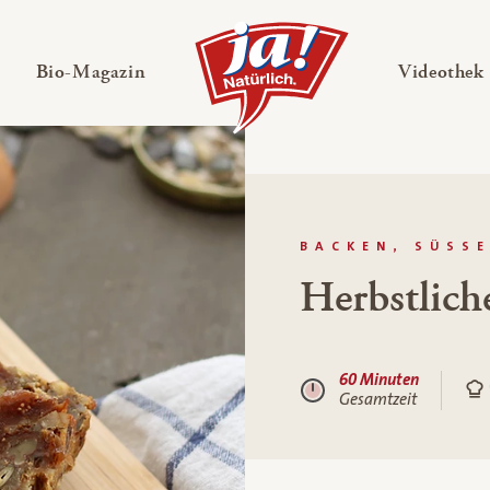
en
Untermenü ausklappen
— Untermenü ausklappen
Bio-Magazin
Videothek
BACKEN, SÜSS
Herbstlich
60 Minuten
Gesamtzeit