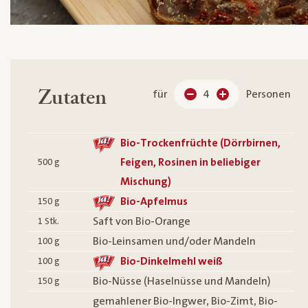
Zutaten
für
4
Personen
Bio-Trockenfrüchte (Dörrbirnen,
Feigen, Rosinen in beliebiger
500
g
Mischung)
Bio-Apfelmus
150
g
Saft von Bio-Orange
1
Stk.
Bio-Leinsamen und/oder Mandeln
100
g
Bio-Dinkelmehl weiß
100
g
Bio-Nüsse (Haselnüsse und Mandeln)
150
g
gemahlener Bio-Ingwer, Bio-Zimt, Bio-