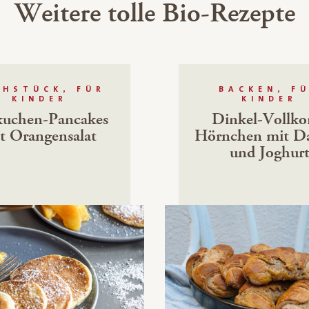
Weitere tolle Bio-Rezepte
ÜHSTÜCK, FÜR
BACKEN, F
KINDER
KINDER
kuchen-Pancakes
Dinkel-Vollko
t Orangensalat
Hörnchen mit Da
und Joghur