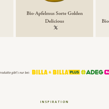
Bio-Apfelmus Sorte Golden
Delicious
Bio
ikfrei
100 % gentechnikfrei
rodukte gibt's nur bei:
INSPIRATION