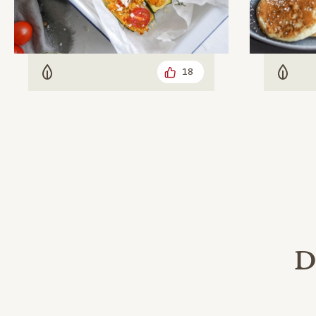
18
Vegetarisch
Veget
Da