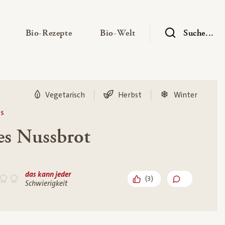
— Untermenü ausklappen
— Untermenü ausklappen
— Untermenü ausklap
Bio-Rezepte
Bio-Welt
Suche...
Vegetarisch
Herbst
Winter
ES
es Nussbrot
das kann jeder
(
3
)
Schwierigkeit