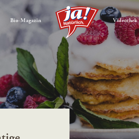
en
Untermenü ausklappen
— Untermenü ausklappen
Bio-Magazin
Videothek
tige