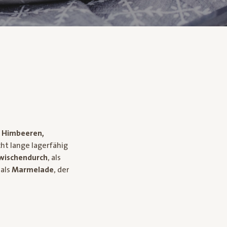
 Himbeeren,
ht lange lagerfähig
wischendurch
, als
 als
Marmelade
, der