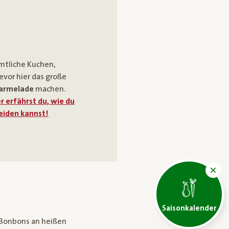
ämtliche Kuchen,
evor hier das große
armelade
machen.
r erfährst du, wie du
eiden kannst!
Saisonkalender
 Bonbons an heißen