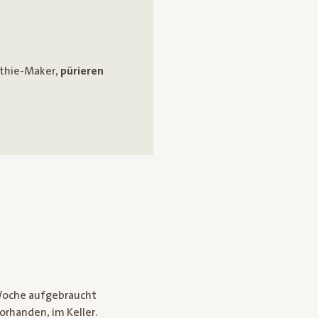
othie-Maker,
pürieren
 Woche aufgebraucht
rhanden, im Keller.