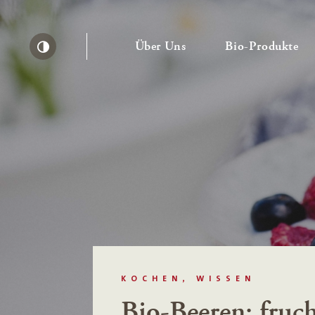
— Untermenü ausklapp
— 
Über Uns
Bio-Produkte
Kontrast erhöhen
KOCHEN, WISSEN
Bio-Beeren: fruch