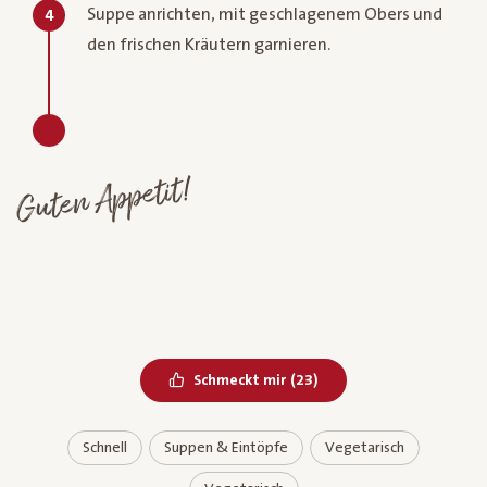
Suppe anrichten, mit geschlagenem Obers und
4
den frischen Kräutern garnieren.
Guten Appetit!
Bereits geliked
Schmeckt mir
(
23
)
Schnell
Suppen & Eintöpfe
Vegetarisch