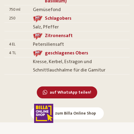
Basilikum)
Gemüsefond
750
ml
Schlagobers
250
Salz, Pfeffer
Zitronensaft
Petersiliensaft
4
EL
geschlagenes Obers
4
TL
Kresse, Kerbel, Estragon und
Schnittlauchhalme für die Garnitur
auf WhatsApp teilen!
zum Billa Online Shop