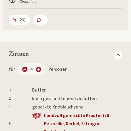
Gesamtzeit
(
23
)
Zutaten
für
4
Personen
Butter
3
EL
klein geschnittenen Schalotten
2
gehackte Knoblauchzehe
1
handvoll gemischte Kräuter (zB.
Petersilie, Kerbel, Estragon,
3