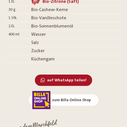
Bio-Zitrone (Saft)
1
EL
Bio-Cashew-Kerne
30
g
Bio-Vanilleschote
1
Stk.
Bio-Sonnenblumenöl
2
EL
Wasser
400
ml
Salz
Zucker
Küchengarn
auf WhatsApp teilen!
zum Billa Online Shop
aus dem Marchfeld