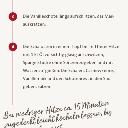
Die Vanilleschote längs aufschlitzen, das Mark
3
auskratzen.
Die Schalotten in einem Topf bei mittlerer Hitze
4
mit 1 EL Öl vorsichtig glasig anschwitzen,
Spargelstücke ohne Spitzen zugeben und mit
Wasser aufgießen. Die Schalen, Cashewkerne,
Vanillemark und den Schotenrest in den Sud
geben, salzen.
Bei niedriger
Hitze ca. 15
Minuten
zugedeckt leicht köcheln lassen, bis