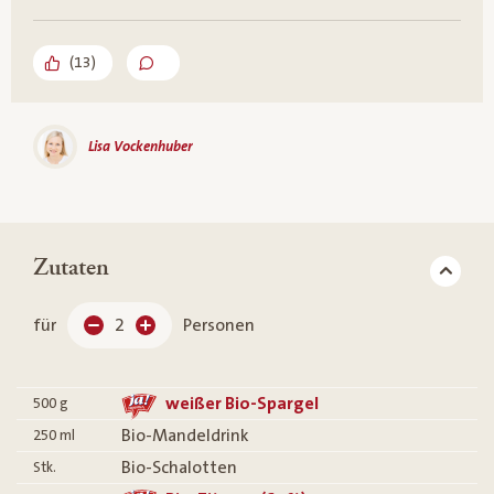
(
13
)
Lisa Vockenhuber
Zutaten
für
2
Personen
weißer Bio-Spargel
500
g
Bio-Mandeldrink
250
ml
Bio-Schalotten
Stk.