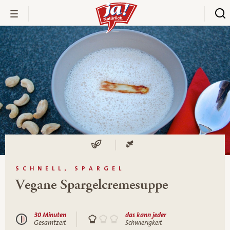
SCHNELL, SPARGEL
Vegane Spargelcremesuppe
30 Minuten
das kann jeder
Gesamtzeit
Schwierigkeit