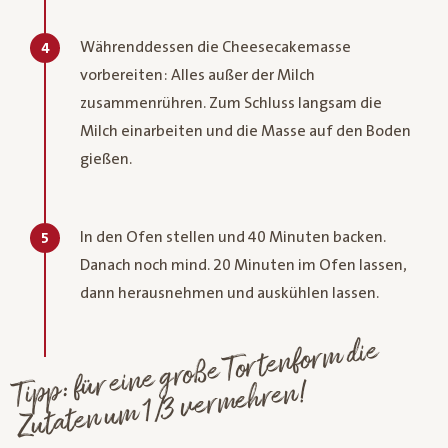
Währenddessen die Cheesecakemasse
4
vorbereiten: Alles außer der Milch
zusammenrühren. Zum Schluss langsam die
Milch einarbeiten und die Masse auf den Boden
gießen.
In den Ofen stellen und 40 Minuten backen.
5
Danach noch mind. 20 Minuten im Ofen lassen,
dann herausnehmen und auskühlen lassen.
Tipp: für eine große Tortenfor
m die
Zutaten u
m 1/3 ver
mehren!