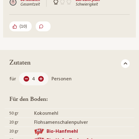
Gesamtzeit
Schwierigkeit
(
10
)
Zutaten
für
4
Personen
Für den Boden:
Kokosmehl
50
gr
Flohsamenschalenpulver
20
gr
Bio-Hanfmehl
20
gr