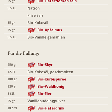
Bio-Haferflocken fein
25
gr
Natron
0.5
TL
Prise Salz
Bio-Kokosöl
35
gr
Bio-Apfelmus
35
gr
Bio-Vanille gemahlen
0.5
TL
Für die Füllung:
Bio-Skyr
750
gr
Bio-Kokosöl, geschmolzen
1.5
EL
Bio-Kürbispüree
180
gr
Bio-Waldhonig
120
gr
Bio-Eier
3
Stk.
Vanillepuddingpulver
25
gr
Bio-Haferdrink
187
ml