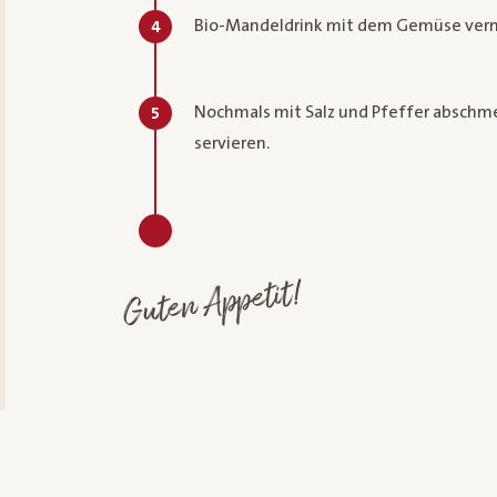
Bio-Mandeldrink mit dem Gemüse ver
4
Nochmals mit Salz und Pfeffer abschme
5
servieren.
Guten Appetit!