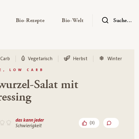
— Untermenü ausklappen
— Untermenü ausklappen
— Untermenü ausklap
Bio-Rezepte
Bio-Welt
Suche...
 Carb
Vegetarisch
Herbst
Winter
E, LOW CARB
wurzel-Salat mit
essing
das kann jeder
(
3
)
Schwierigkeit