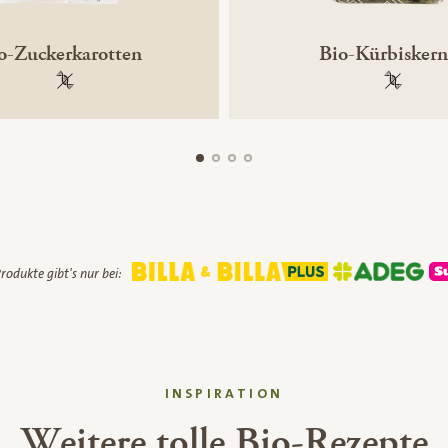
o-Zuckerkarotten
Bio-Kürbisker
100 % gentechnikfrei
100 % ge
rodukte gibt's nur bei:
INSPIRATION
Weitere tolle Bio-Rezepte