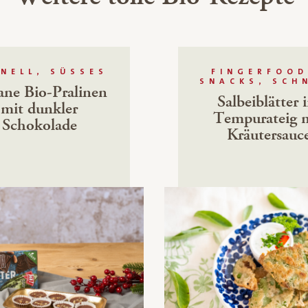
NELL, SÜSSES
FINGERFOOD
SNACKS, SCH
ane Bio-Pralinen
Salbeiblätter 
mit dunkler
Tempurateig 
Schokolade
Kräutersauc