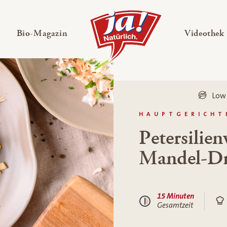
en
Untermenü ausklappen
— Untermenü ausklappen
Bio-Magazin
Videothek
Low
HAUPTGERICHT
Petersilien
Mandel-Dr
15 Minuten
Gesamtzeit