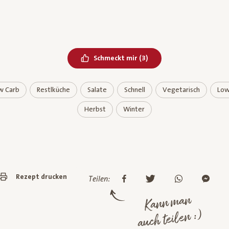
Bereits geliked
Schmeckt mir
(
3
)
w Carb
Restlküche
Salate
Schnell
Vegetarisch
Low
Herbst
Winter
Rezept drucken
Teilen:
Kann man
auch teilen :)