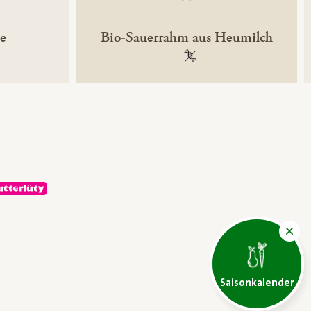
ne
Bio-Sauerrahm aus Heumilch
ntechnikfrei
100 % gentechnikfrei
Saisonkalender