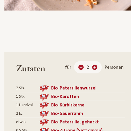
Zutaten
für
2
Personen
Bio-Petersilienwurzel
2
Stk.
Bio-Karotten
1
Stk.
Bio-Kürbiskerne
1
Handvoll
Bio-Sauerrahm
2
EL
Bio-Petersilie, gehackt
etwas
Bio-Zitrone (Saft davon)
0.5
Stk.