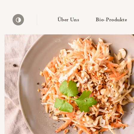
— Untermenü ausklapp
— 
Über Uns
Bio-Produkte
Kontrast erhöhen