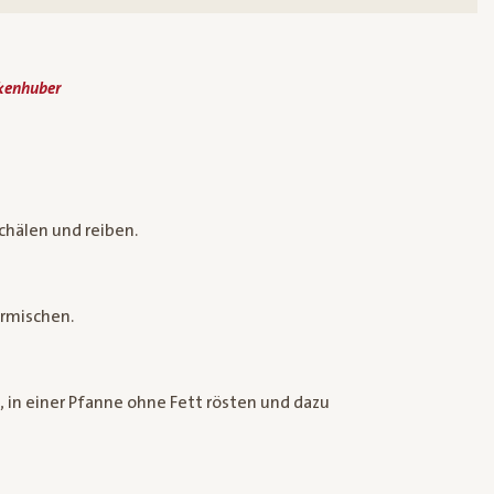
ckenhuber
chälen und reiben.
ermischen.
 in einer Pfanne ohne Fett rösten und dazu