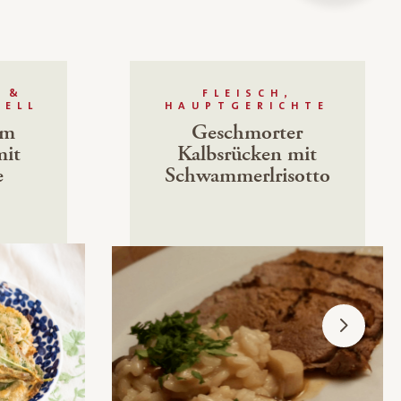
 &
FLEISCH,
NELL
HAUPTGERICHTE
im
Geschmorter
mit
Kalbsrücken mit
e
Schwammerlrisotto