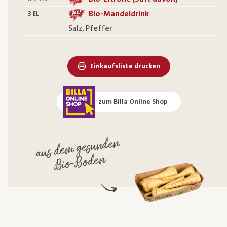
Bio-Mandeldrink
3
EL
Salz, Pfeffer
Einkaufsliste drucken
zum Billa Online Shop
aus de
m gesunden
Bio-
Boden