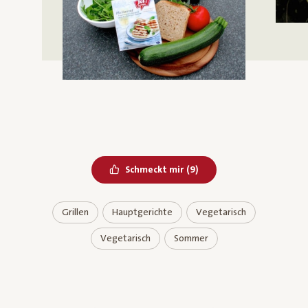
Bereits geliked
Schmeckt mir
(
9
)
Grillen
Hauptgerichte
Vegetarisch
Vegetarisch
Sommer