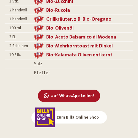
Bio-Zucchini
1
Stk.
Bio-Rucola
2
handvoll
Grillkräuter, z.B. Bio-Oregano
1
handvoll
Bio-Olivenöl
100
ml
Bio-Aceto Balsamico di Modena
3
EL
Bio-Mehrkorntoast mit Dinkel
2
Scheiben
Bio-Kalamata Oliven entkernt
10
Stk.
Salz
Pfeffer
auf WhatsApp teilen!
zum Billa Online Shop