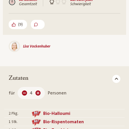
Gesamtzeit
Schwierigkeit
(
9
)
Lisa Vockenhuber
Zutaten
für
4
Personen
Bio-Halloumi
2
Pkg.
Bio-Rispentomaten
1
Stk.