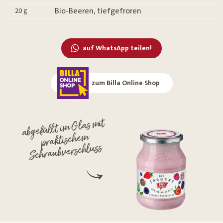
Bio-Beeren, tiefgefroren
20
g
auf WhatsApp teilen!
zum Billa Online Shop
abgefüllt im Glas mit
praktischem
Schraubverschluss