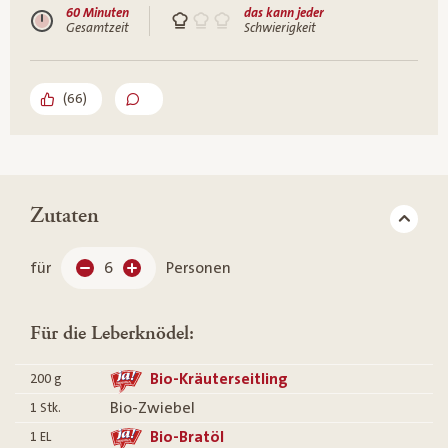
60 Minuten
das kann jeder
Gesamtzeit
Schwierigkeit
(
66
)
Zutaten
für
6
Personen
Für die Leberknödel:
Bio-Kräuterseitling
200
g
Bio-Zwiebel
1
Stk.
Bio-Bratöl
1
EL