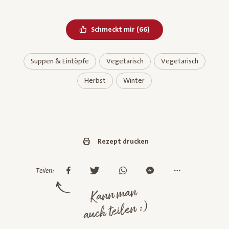
Bereits geliked
Schmeckt mir
(
66
)
Suppen & Eintöpfe
Vegetarisch
Vegetarisch
Herbst
Winter
Rezept drucken
Teilen:
Kann man
auch teilen :)