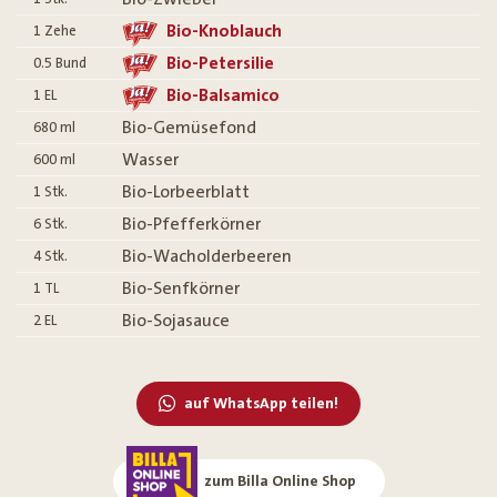
Bio-Knoblauch
1
Zehe
Bio-Petersilie
0.5
Bund
Bio-Balsamico
1
EL
Bio-Gemüsefond
680
ml
Wasser
600
ml
Bio-Lorbeerblatt
1
Stk.
Bio-Pfefferkörner
6
Stk.
Bio-Wacholderbeeren
4
Stk.
Bio-Senfkörner
1
TL
Bio-Sojasauce
2
EL
auf WhatsApp teilen!
zum Billa Online Shop