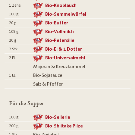
Bio-Knoblauch
1
Zehe
Bio-Semmelwürfel
100
g
Bio-Butter
20
g
Bio-Vollmilch
105
g
Bio-Petersilie
20
g
Bio-Ei & 1 Dotter
2
Stk.
Bio-Universalmehl
2
EL
Majoran & Kreuzkümmel
Bio-Sojasauce
1
EL
Salz & Pfeffer
Für die Suppe:
Bio-Sellerie
100
g
Bio-Shiitake Pilze
200
g
Bio-Zwiebel
1
Stk.