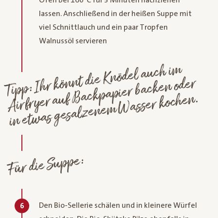
lassen. Anschließend in der heißen Suppe mit
viel Schnittlauch und ein paar Tropfen
Walnussöl servieren
Tipp: Ihr könnt die Knödel auch i
m
in et
was gesalzene
m
Backpapier backen oder
Airfryer auf
Wasser kochen.
Für die Suppe:
Den Bio-Sellerie schälen und in kleinere Würfel
6