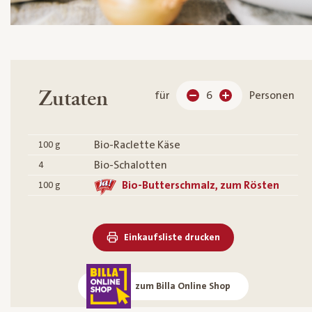
Zutaten
für
6
Personen
Bio-Raclette Käse
100
g
Bio-Schalotten
4
Bio-Butterschmalz, zum Rösten
100
g
Einkaufsliste drucken
zum Billa Online Shop