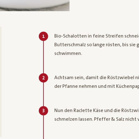
Bio-Schalotten in feine Streifen schne
1
Butterschmalz so lange rösten, bis sie 
schwimmen.
Achtsam sein, damit die Röstzwiebel n
2
der Pfanne nehmen und mit Küchenpap
Nun den Raclette Käse und die Röstzw
3
schmelzen lassen. Pfeffer & Salz nicht