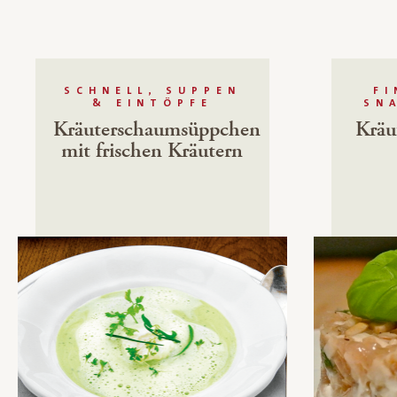
SCHNELL, SUPPEN
F
& EINTÖPFE
SN
Kräuterschaumsüppchen
Kräu
mit frischen Kräutern