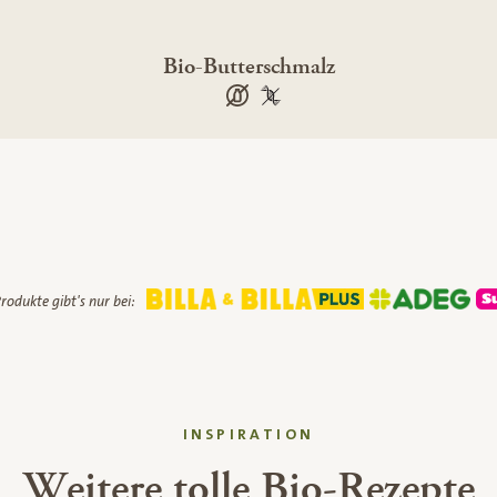
Bio-Butterschmalz
laktosefrei
100 % gentechnikfrei
rodukte gibt's nur bei:
INSPIRATION
Weitere tolle Bio-Rezepte