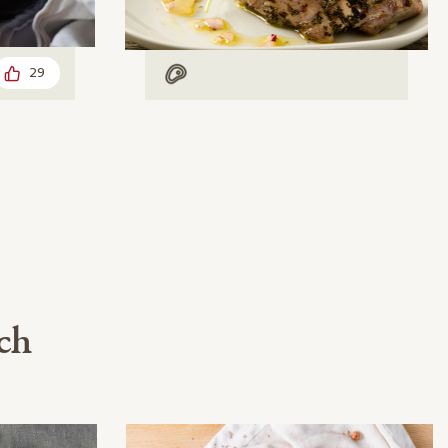
29
Mit Fleisch
uch