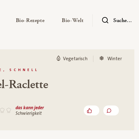
— Untermenü ausklappen
— Untermenü ausklappen
— Untermenü ausklap
Bio-Rezepte
Bio-Welt
Suche...
Vegetarisch
Winter
E, SCHNELL
l-Raclette
das kann jeder
Schwierigkeit