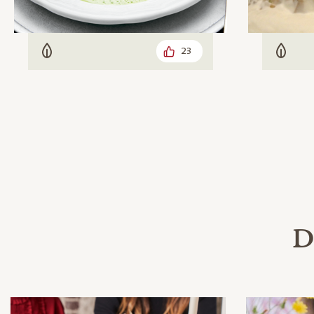
23
Vegetarisch
Veget
Da