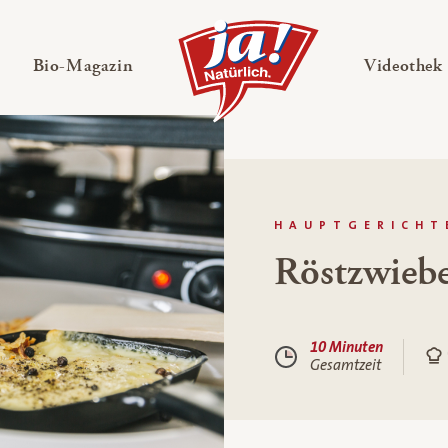
en
Untermenü ausklappen
— Untermenü ausklappen
Bio-Magazin
Videothek
HAUPTGERICHT
Röstzwiebe
10 Minuten
Gesamtzeit