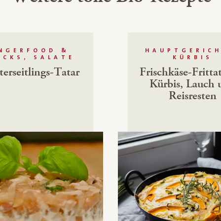
INGERFOOD &
HAUPTGERICH
ACKS, SALATE
KÜRBIS
terseitlings-Tatar
Frischkäse-Fritta
Kürbis, Lauch 
Reisresten