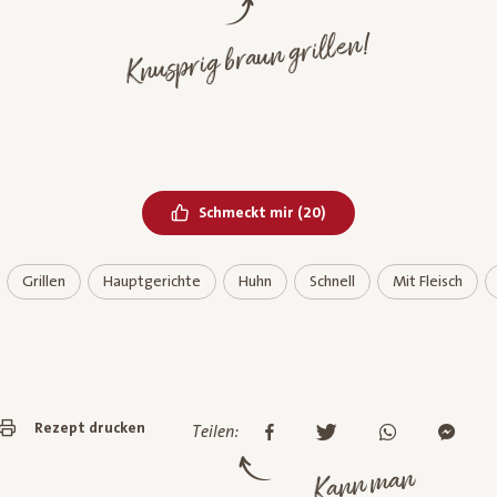
Knusprig braun grillen!
Bereits geliked
Schmeckt mir
(
20
)
Grillen
Hauptgerichte
Huhn
Schnell
Mit Fleisch
Rezept drucken
Teilen:
Kann man