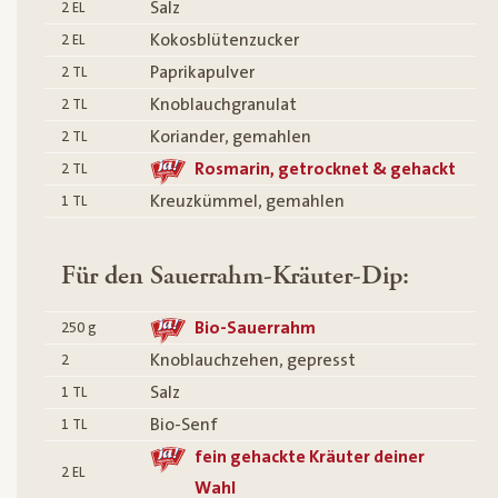
Salz
2
EL
Kokosblütenzucker
2
EL
Paprikapulver
2
TL
Knoblauchgranulat
2
TL
Koriander, gemahlen
2
TL
Rosmarin, getrocknet & gehackt
2
TL
Kreuzkümmel, gemahlen
1
TL
Für den Sauerrahm-Kräuter-Dip:
Bio-Sauerrahm
250
g
Knoblauchzehen, gepresst
2
Salz
1
TL
Bio-Senf
1
TL
fein gehackte Kräuter deiner
2
EL
Wahl