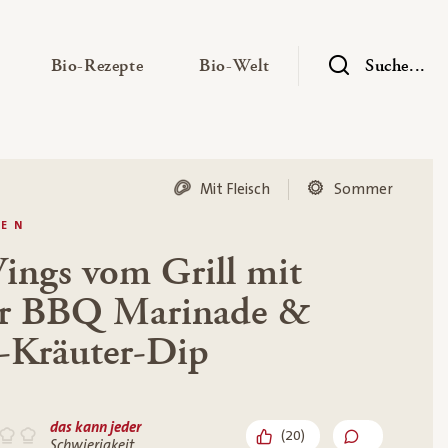
— Untermenü ausklappen
— Untermenü ausklappen
— Untermenü ausklap
Bio-Rezepte
Bio-Welt
Suche...
Mit Fleisch
Sommer
LEN
ings vom Grill mit
ier BBQ Marinade &
-Kräuter-Dip
das kann jeder
(
20
)
Schwierigkeit