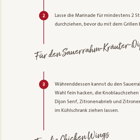
Lasse die Marinade für mindestens 2 S
2
durchziehen, bevor du mit dem Grillen 
Für den Sauerrahm-Kräuter-Di
Währenddessen kannst du den Sauerrah
3
Wahl fein hacken, die Knoblauchzehen
Dijon Senf, Zitronenabrieb und Zitronen
im Kühlschrank ziehen lassen.
Für die Chicken Wings