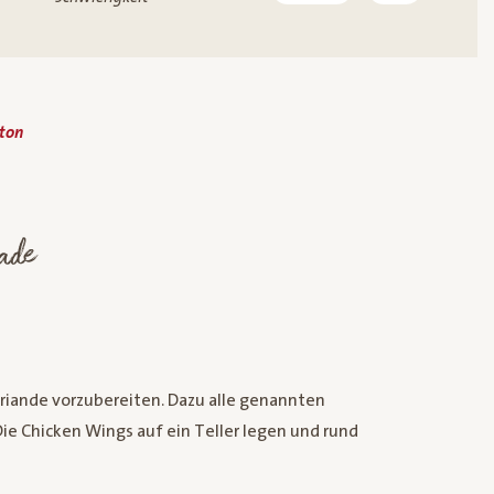
lton
nade
riande vorzubereiten. Dazu alle genannten
ie Chicken Wings auf ein Teller legen und rund