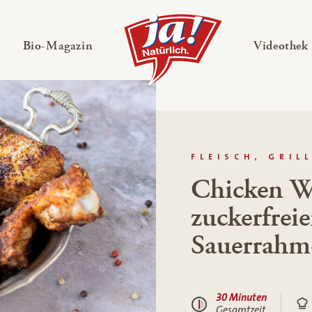
en
Untermenü ausklappen
— Untermenü ausklappen
Bio-Magazin
Videothek
FLEISCH, GRIL
Chicken W
zuckerfre
Sauerrahm
30 Minuten
Gesamtzeit