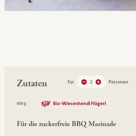
Zutaten
für
2
Personen
Bio-Wiesenhendl Flügerl
600
g
Für die zuckerfreie BBQ Marinade