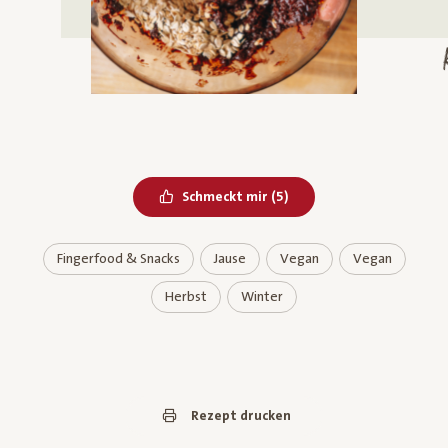
Bereits geliked
Schmeckt mir
(
5
)
Fingerfood & Snacks
Jause
Vegan
Vegan
Herbst
Winter
Rezept drucken