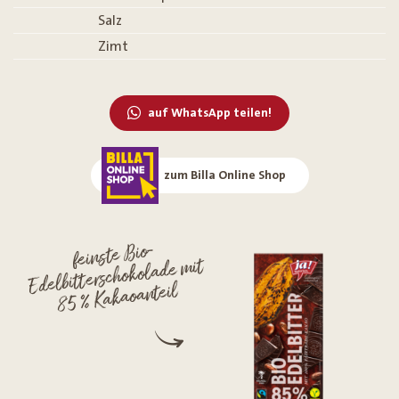
Salz
Zimt
auf WhatsApp teilen!
zum Billa Online Shop
feinste Bio-
Edelbitterschokolade mit
85 % Kakaoanteil