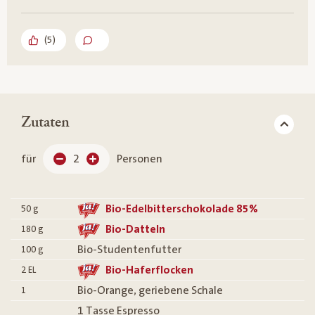
(
5
)
Zutaten
für
2
Personen
Bio-Edelbitterschokolade 85%
50
g
Bio-Datteln
180
g
Bio-Studentenfutter
100
g
Bio-Haferflocken
2
EL
Bio-Orange, geriebene Schale
1
1 Tasse Espresso