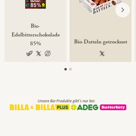
Bio-
Edelbitterschokolade
Bio-Datteln getrocknet
85%
100% pflanzlich
vegan
100 % gentechnikfrei
100 % palmölfrei
100 % gentechnik
Unsere Bio-Produkte gibt's nur bei: