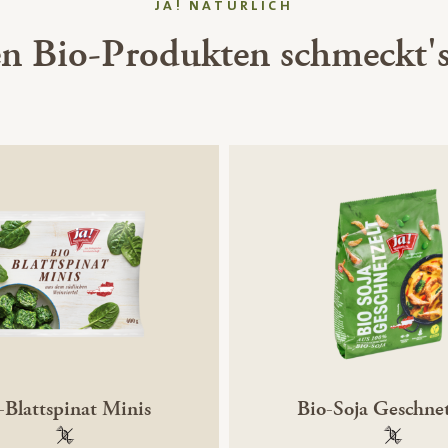
JA! NATÜRLICH
en Bio-Produkten schmeckt's
-Blattspinat Minis
Bio-Soja Geschnet
100 % gentechnikfrei
100 % ge