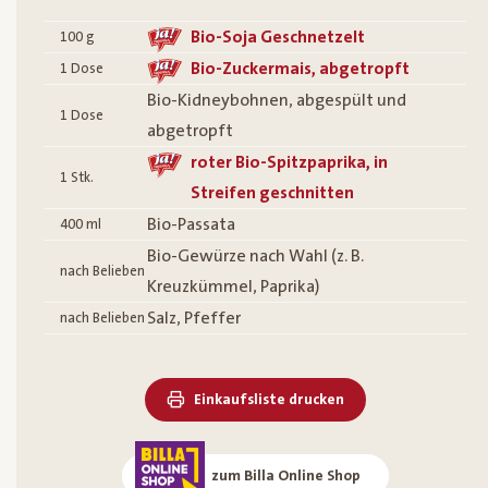
Bio-Soja Geschnetzelt
100
g
Bio-Zuckermais, abgetropft
1
Dose
Bio-Kidneybohnen, abgespült und
1
Dose
abgetropft
roter Bio-Spitzpaprika, in
1
Stk.
Streifen geschnitten
Bio-Passata
400
ml
Bio-Gewürze nach Wahl (z. B.
nach Belieben
Kreuzkümmel, Paprika)
Salz, Pfeffer
nach Belieben
Einkaufsliste drucken
zum Billa Online Shop