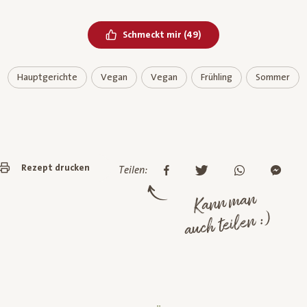
Bereits geliked
Schmeckt mir
(
49
)
Hauptgerichte
Vegan
Vegan
Frühling
Sommer
Rezept drucken
Teilen:
Kann man
auch teilen :)