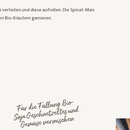
 verteilen und diese aufrollen. Die Spinat-Mais
en Bio-Kräutern garnieren.
Für die Füllung
Bio-
Ge
müse ver
Soja Geschnetzeltes und
mischen