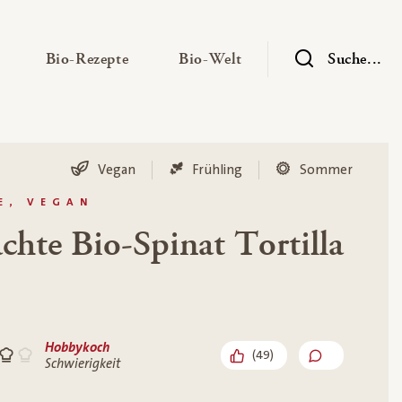
— Untermenü ausklappen
— Untermenü ausklappen
— Untermenü ausklap
Bio-Rezepte
Bio-Welt
Suche...
Vegan
Frühling
Sommer
E, VEGAN
chte Bio-Spinat Tortilla
Hobbykoch
(
49
)
Schwierigkeit