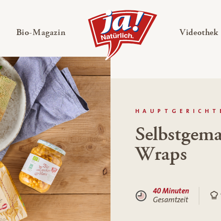
en
Untermenü ausklappen
— Untermenü ausklappen
Bio-Magazin
Videothek
HAUPTGERICHT
Selbstgema
Wraps
40 Minuten
Gesamtzeit