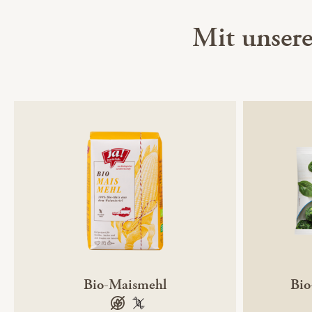
Mit unser
Bio-Maismehl
Bio
glutenfrei
100 % gentechnikfrei