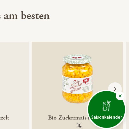
 am besten
zelt
Bio-Zuckermais im Glas
Saisonkalender
ntechnikfrei
100 % gentechnikfrei