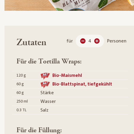
Zutaten
für
4
Personen
Für die Tortilla Wraps:
Bio-Maismehl
120
g
Bio-Blattspinat, tiefgekühlt
60
g
Stärke
60
g
Wasser
250
ml
Salz
0.3
TL
Für die Füllung: