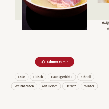
au
Schmeckt mir
Ente
Fleisch
Hauptgerichte
Schnell
Weihnachten
Mit Fleisch
Herbst
Winter