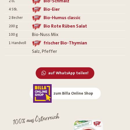
Bio-Schmalz
2
EL
Bio-Eier
4
Stk.
Bio-Humus classic
2
Becher
Bio Rote Rüben Salat
200
g
Bio-Nuss Mix
100
g
frischer Bio-Thymian
1
Handvoll
Salz, Pfeffer
auf WhatsApp teilen!
zum Billa Online Shop
100% aus Österreich