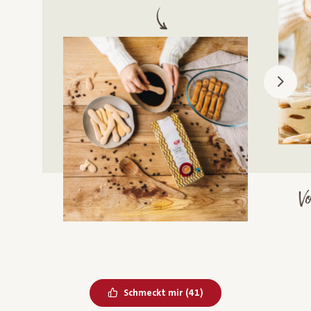
m
Bereits geliked
Schmeckt mir
(
41
)