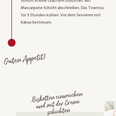
Schicht in eine Glasform schichten. Mit
Mascarpone Schicht abschließen. Das Tiramisu
für 3 Stunden kühlen. Vor dem Servieren mit
Kakao bestreuen.
Guten Appetit!
Biskotten einweichen
und
mit der Cre
me
schichten