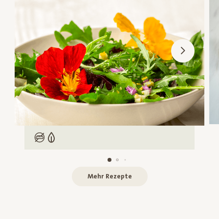
Low Carb
Vegetarisch
Mehr Rezepte