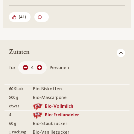
(
41
)
Zutaten
für
4
Personen
Bio-Biskotten
60
Stück
Bio-Mascarpone
500
g
Bio-Vollmilch
etwas
Bio-Freilandeier
4
Bio-Staubzucker
60
g
Bio-Vanillezucker
1
Packung