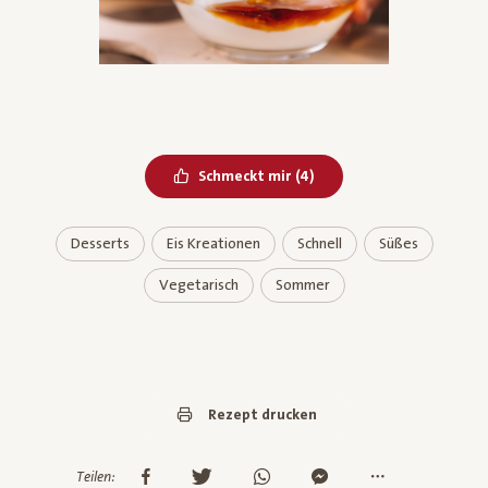
Bereits geliked
Schmeckt mir
(
4
)
Desserts
Eis Kreationen
Schnell
Süßes
Vegetarisch
Sommer
Rezept drucken
Teilen: