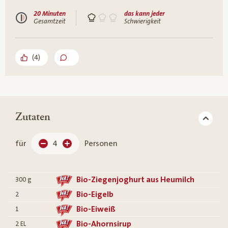
20 Minuten
das kann jeder
Gesamtzeit
Schwierigkeit
(
4
)
Zutaten
für
4
Personen
Bio-Ziegenjoghurt aus Heumilch
300
g
Bio-Eigelb
2
Bio-Eiweiß
1
Bio-Ahornsirup
2
EL