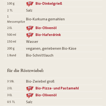
Bio-Dinkelgrieß
100
g
Salz
2
TL
1
Bio-Kurkuma gemahlen
Messerspitze
Bio-Olivenöl
2
EL
Bio-Haferdrink
500
ml
Wasser
150
ml
veganen, geriebenen Bio-Käse
200
g
Bio-Schnittlauch
1
Bund
für die Röstzwiebel:
Bio-Zwiebel groß
3
Stk.
Bio-Pizza- und Pastamehl
2
EL
Bio-Olivenöl
3
EL
Salz
0.5
TL