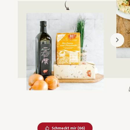
Bereits geliked
Schmeckt mir
(
66
)