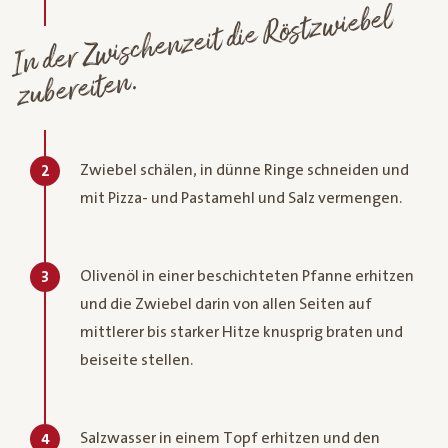
In der Z
wischenzeit die
Röstz
wiebel
zubereiten.
Zwiebel schälen, in dünne Ringe schneiden und
2
mit Pizza- und Pastamehl und Salz vermengen.
Olivenöl in einer beschichteten Pfanne erhitzen
3
und die Zwiebel darin von allen Seiten auf
mittlerer bis starker Hitze knusprig braten und
beiseite stellen.
Salzwasser in einem Topf erhitzen und den
4