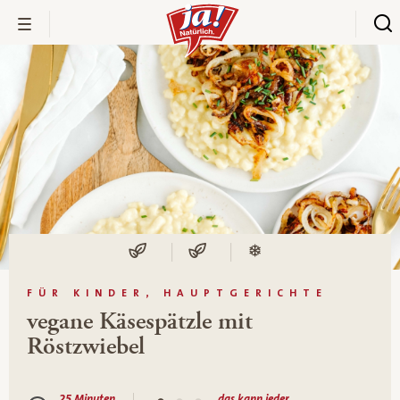
FÜR KINDER, HAUPTGERICHTE
vegane Käsespätzle mit
Röstzwiebel
25 Minuten
das kann jeder