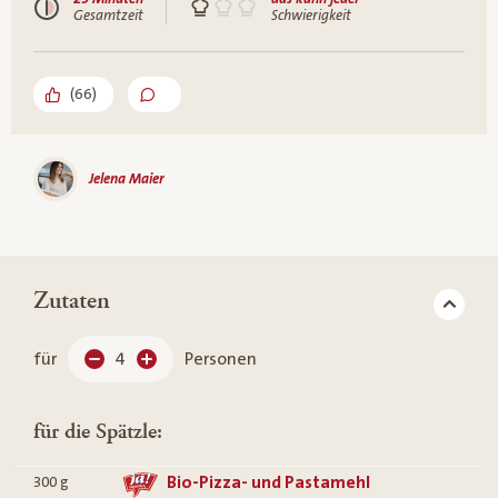
Gesamtzeit
Schwierigkeit
(
66
)
Jelena Maier
Zutaten
für
4
Personen
für die Spätzle:
Bio-Pizza- und Pastamehl
300
g