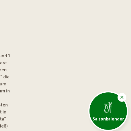
 und 1
bere
chen
“ die
h um
um in
oten
t in
ata“
Saisonkalender
ieß)