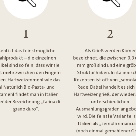
1
2
ehl ist das feinstmögliche
Als Grieß werden Körner
ahlprodukt – die einzelnen
bezeichnet, die zwischen 0,3
ikel sind so fein, dass wir sie
mm groß sind und eine grö
ht mehr zwischen den Fingern
Struktur haben. In italienis
ren. Hartweizenmehl wie das
Rezepten ist oft von „semola
a! Natürlich Bio-Pasta- und
Rede. Dabei handelt es sic
zamehl findet man in Italien
Hartweizengrieß, der wieder
er der Bezeichnung „farina di
unterschiedlichen
grano duro“.
Ausmahlungsgraden angeb
wird. Die feinste Variante is
Italien als „semola rimanci
(noch einmal gemahlener Gr