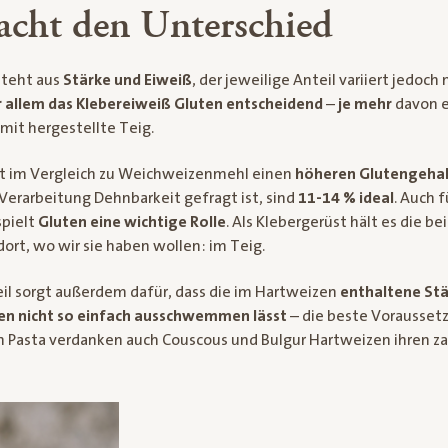
cht den Unterschied
teht aus
Stärke und Eiweiß
, der jeweilige Anteil variiert jedoch 
or allem das Klebereiweiß Gluten entscheidend
–
je mehr
davon e
mit hergestellte Teig.
t im Vergleich zu Weichweizenmehl einen
höheren Glutengehal
 Verarbeitung Dehnbarkeit gefragt ist, sind
11-14 % ideal
. Auch 
spielt
Gluten eine wichtige Rolle
. Als Klebergerüst hält es die b
ort, wo wir sie haben wollen: im Teig.
il sorgt außerdem dafür, dass die im Hartweizen
enthaltene St
en nicht so einfach ausschwemmen lässt
– die beste Voraussetz
 Pasta verdanken auch Couscous und Bulgur Hartweizen ihren zar