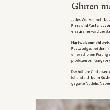
Gluten ma
Jedes Weizenmehl bes
Pizza und Pasta ist v
elastischer
wird der da
Hartweizenmehl
weis
Pastateige
, bei deren
einer schönen Porung 
produzierten Gärgase d
Der höhere Glutenante
ist und sich
beim Koch
gegarte Nudeln. Neben