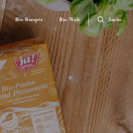
— Untermenü ausklappen
— Untermenü ausklappen
— Untermenü ausklap
Bio-Rezepte
Bio-Welt
Suche...