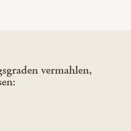
gsgraden vermahlen,
sen: