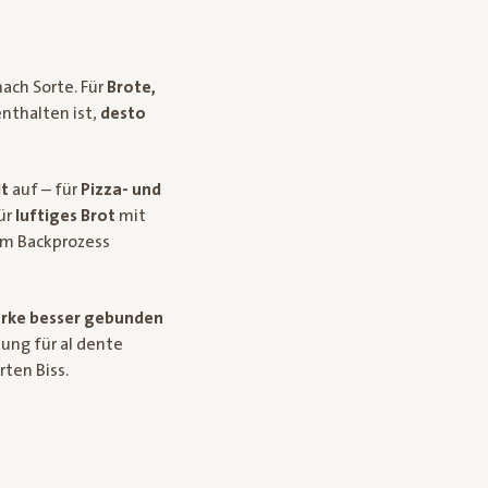
nach Sorte. Für
Brote,
nthalten ist,
desto
t
auf – für
Pizza- und
für
luftiges Brot
mit
eim Backprozess
ärke besser gebunden
ung für al dente
ten Biss.