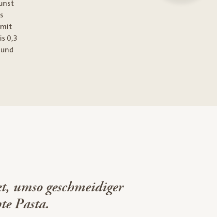
unst
s
 mit
is 0,3
 und
kt, umso geschmeidiger
te Pasta.