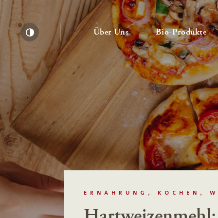
— Untermenü ausklapp
— 
Über Uns
Bio-Produkte
Kontrast erhöhen
ERNÄHRUNG, KOCHEN, W
Hartweizenmehl: 