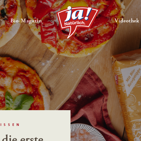
en
Untermenü ausklappen
— Untermenü ausklappen
Bio-Magazin
Videothek
ISSEN
die erste