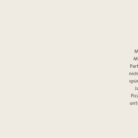
M
M
Part
nic
spü
J
Piz
unt