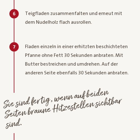
Teigfladen zusammenfalten und erneut mit
6
dem Nudelholz flach ausrollen.
Fladen einzeln in einer erhitzten beschichteten
7
Pfanne ohne Fett 30 Sekunden anbraten. Mit
Butter bestreichen und umdrehen. Auf der
anderen Seite ebenfalls 30 Sekunden anbraten.
Sie sind fertig,
wenn auf beiden
Seiten braune
Hitzestellen sichtbar
sind.