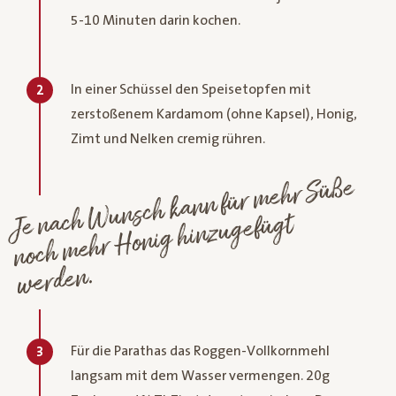
5-10 Minuten darin kochen.
In einer Schüssel den Speisetopfen mit
2
zerstoßenem Kardamom (ohne Kapsel), Honig,
Zimt und Nelken cremig rühren.
Je nach
Wunsch kann für
mehr Süße
noch
mehr
Honig hinzugefügt
werden.
Für die Parathas das Roggen-Vollkornmehl
3
langsam mit dem Wasser vermengen. 20g