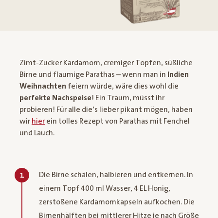
Zimt-Zucker Kardamom, cremiger Topfen, süßliche
Birne und flaumige Parathas – wenn man in
Indien
Weihnachten
feiern würde, wäre dies wohl die
perfekte Nachspeise
! Ein Traum, müsst ihr
probieren! Für alle die’s lieber pikant mögen, haben
wir
hier
ein tolles Rezept von Parathas mit Fenchel
und Lauch.
Die Birne schälen, halbieren und entkernen. In
1
einem Topf 400 ml Wasser, 4 EL Honig,
zerstoßene Kardamomkapseln aufkochen. Die
Birnenhälften bei mittlerer Hitze je nach Größe