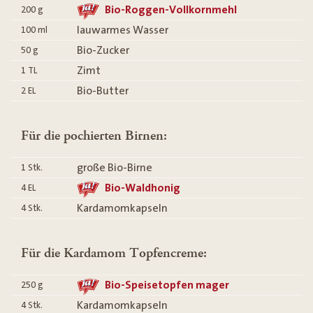
Bio-Roggen-Vollkornmehl
200
g
lauwarmes Wasser
100
ml
Bio-Zucker
50
g
Zimt
1
TL
Bio-Butter
2
EL
Für die pochierten Birnen:
große Bio-Birne
1
Stk.
Bio-Waldhonig
4
EL
Kardamomkapseln
4
Stk.
Für die Kardamom Topfencreme:
Bio-Speisetopfen mager
250
g
Kardamomkapseln
4
Stk.