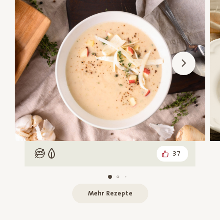
37
Low Carb
Vegetarisch
Mehr Rezepte