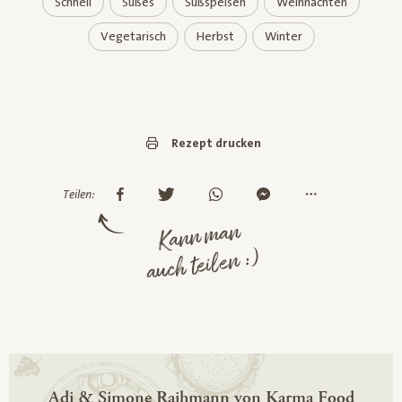
Schnell
Süßes
Süßspeisen
Weihnachten
Vegetarisch
Herbst
Winter
Rezept drucken
Teilen:
Kann man
auch teilen :)
Adi & Simone Raihmann von Karma Food