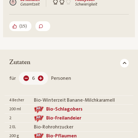
Gesamtzeit
Schwierigkeit
(
15
)
Zutaten
für
6
Personen
Bio-Winterzeit Banane-Milchkaramell
4
Becher
Bio-Schlagobers
200
ml
Bio-Freilandeier
2
Bio-Rohrohrzucker
2
EL
Bio-Pflaumen
200
g