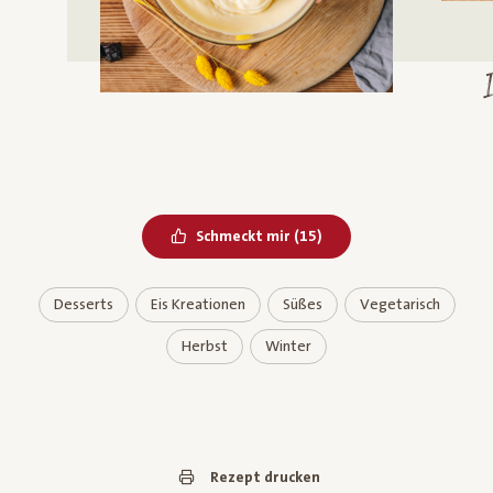
Bereits geliked
Schmeckt mir
(
15
)
Desserts
Eis Kreationen
Süßes
Vegetarisch
Herbst
Winter
Rezept drucken