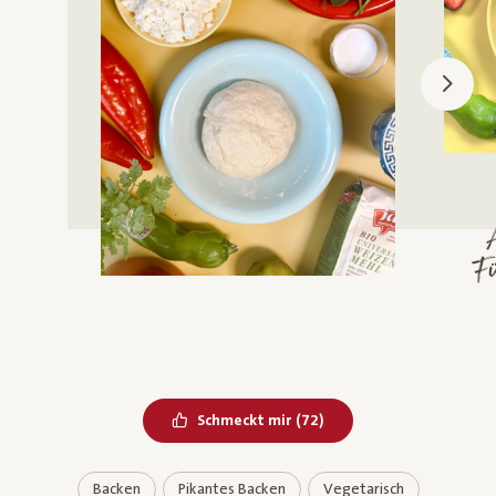
A
Fü
Bereits geliked
Schmeckt mir
(
72
)
Backen
Pikantes Backen
Vegetarisch