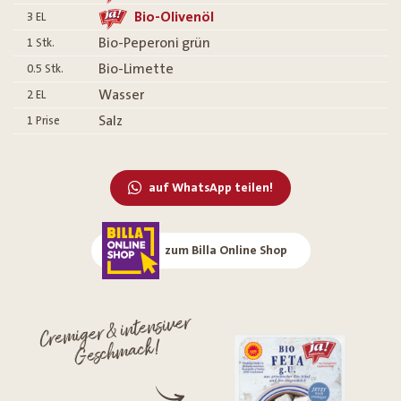
Bio-Olivenöl
3
EL
Bio-Peperoni grün
1
Stk.
Bio-Limette
0.5
Stk.
Wasser
2
EL
Salz
1
Prise
auf WhatsApp teilen!
zum Billa Online Shop
Cremiger & intensiver
Geschmack!