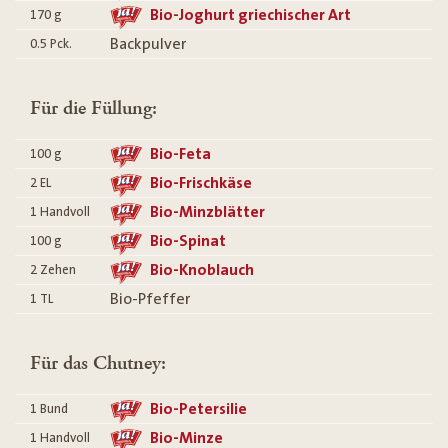
Bio-Joghurt griechischer Art
170
g
Backpulver
0.5
Pck.
Für die Füllung:
Bio-Feta
100
g
Bio-Frischkäse
2
EL
Bio-Minzblätter
1
Handvoll
Bio-Spinat
100
g
Bio-Knoblauch
2
Zehen
Bio-Pfeffer
1
TL
Für das Chutney:
Bio-Petersilie
1
Bund
Bio-Minze
1
Handvoll