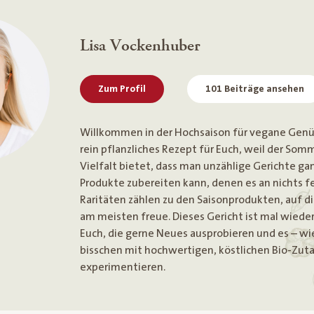
Lisa Vockenhuber
Zum Profil
101 Beiträge ansehen
Willkommen in der Hochsaison für vegane Genüs
rein pflanzliches Rezept für Euch, weil der Somm
Vielfalt bietet, dass man unzählige Gerichte ga
Produkte zubereiten kann, denen es an nichts fe
Raritäten zählen zu den Saisonprodukten, auf di
am meisten freue. Dieses Gericht ist mal wieder
Euch, die gerne Neues ausprobieren und es – wie 
bisschen mit hochwertigen, köstlichen Bio-Zut
experimentieren.