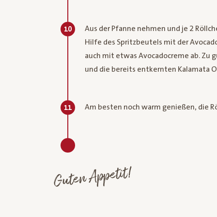
Aus der Pfanne nehmen und je 2 Röllch
10
Hilfe des Spritzbeutels mit der Avocad
auch mit etwas Avocadocreme ab. Zu g
und die bereits entkernten Kalamata Oli
Am besten noch warm genießen, die Röl
11
Guten Appetit!