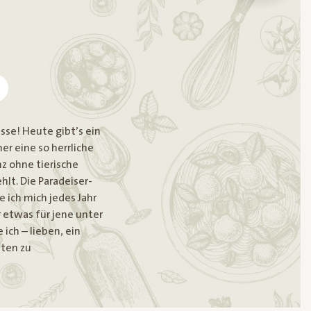
se! Heute gibt’s ein
er eine so herrliche
nz ohne tierische
hlt. Die Paradeiser-
e ich mich jedes Jahr
 etwas für jene unter
ich – lieben, ein
aten zu