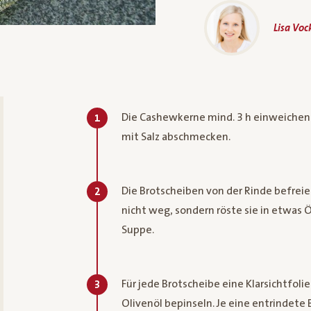
Lisa Vo
Die Cashewkerne mind. 3 h einweichen u
1
mit Salz abschmecken.
Die Brotscheiben von der Rinde befreien
2
nicht weg, sondern röste sie in etwas Ö
Suppe.
Für jede Brotscheibe eine Klarsichtfoli
3
Olivenöl bepinseln. Je eine entrindete