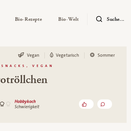
— Untermenü ausklappen
— Untermenü ausklappen
— Untermenü ausklap
Bio-Rezepte
Bio-Welt
Suche...
Vegan
Vegetarisch
Sommer
 SNACKS, VEGAN
otröllchen
Hobbykoch
Schwierigkeit