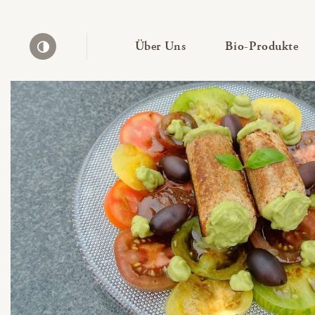
— Untermenü ausklapp
— 
Über Uns
Bio-Produkte
Kontrast erhöhen