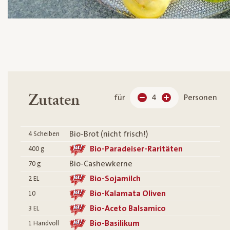
Zutaten
für
4
Personen
Bio-Brot (nicht frisch!)
4
Scheiben
Bio-Paradeiser-Raritäten
400
g
Bio-Cashewkerne
70
g
Bio-Sojamilch
2
EL
Bio-Kalamata Oliven
10
Bio-Aceto Balsamico
3
EL
Bio-Basilikum
1
Handvoll