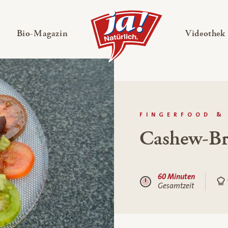
en
Untermenü ausklappen
— Untermenü ausklappen
Bio-Magazin
Videothek
FINGERFOOD &
Cashew-Br
60 Minuten
Gesamtzeit