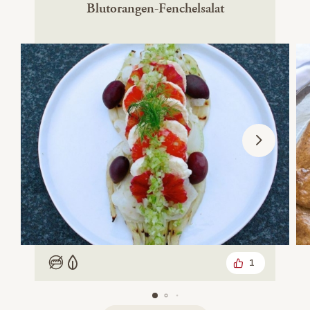
Blutorangen-Fenchelsalat
1
Low Carb
Vegetarisch