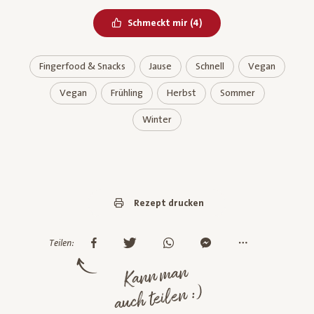
Bereits geliked
Schmeckt mir
(
4
)
Fingerfood & Snacks
Jause
Schnell
Vegan
Vegan
Frühling
Herbst
Sommer
Winter
Rezept drucken
Teilen:
Kann man
auch teilen :)