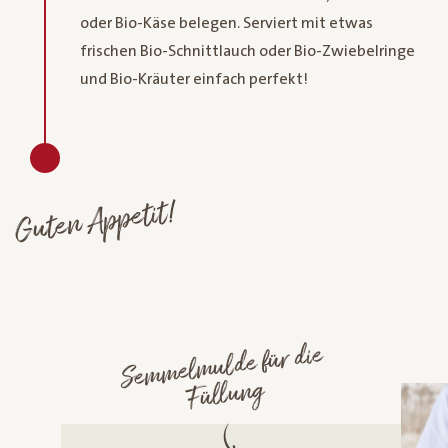
oder Bio-Käse belegen. Serviert mit etwas
frischen Bio-Schnittlauch oder Bio-Zwiebelringe
und Bio-Kräuter einfach perfekt!
Guten Appetit!
Se
m
mel
mulde für die
Füllung