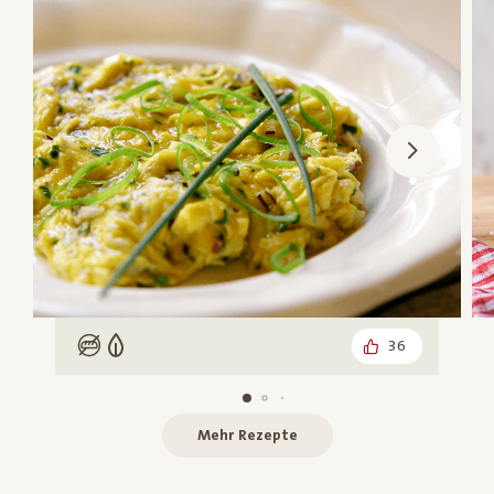
36
Low Carb
Vegetarisch
Mehr Rezepte