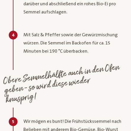
darüber und abschließend ein rohes Bio-Ei pro
Semmel aufschlagen.
Mit Salz & Pfeffer sowie der Gewürzmischung
4
würzen. Die Semmel im Backofen für ca. 15
Minuten bei 190 °C überbacken.
Obere Se
m
melhälfte auch in den Ofen
geben - so
wird diese
wieder
knusprig!
Wir mögen es bunt! Die Frühstückssemmel nach
5
Belieben mit anderem Bio-Gemüse, Bio-Wurst