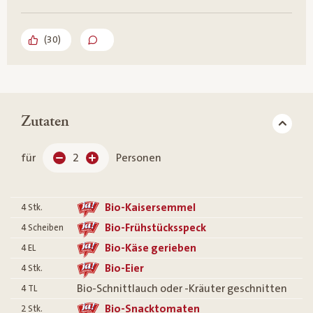
(
30
)
Zutaten
für
2
Personen
Bio-Kaisersemmel
4
Stk.
Bio-Frühstücksspeck
4
Scheiben
Bio-Käse gerieben
4
EL
Bio-Eier
4
Stk.
Bio-Schnittlauch oder -Kräuter geschnitten
4
TL
Bio-Snacktomaten
2
Stk.