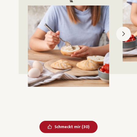
Bereits geliked
Schmeckt mir
(
30
)