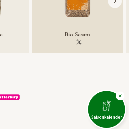
ne
Bio-Sesam
ntechnikfrei
100 % gentechnikfrei
Saisonkalender