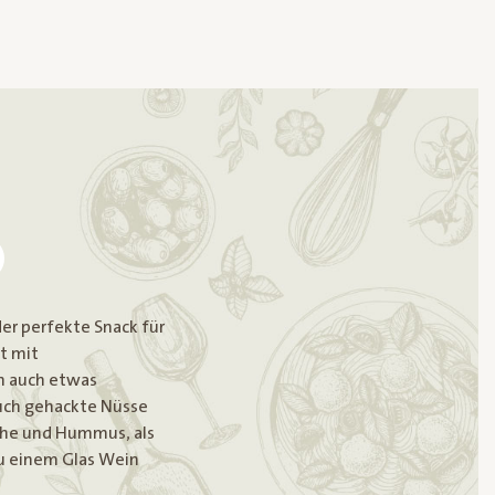
der perfekte Snack für
t mit
n auch etwas
uch gehackte Nüsse
iche und Hummus, als
zu einem Glas Wein