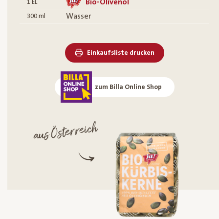
Bio-Olivenöl
1
EL
Wasser
300
ml
Einkaufsliste drucken
zum Billa Online Shop
aus Österreich