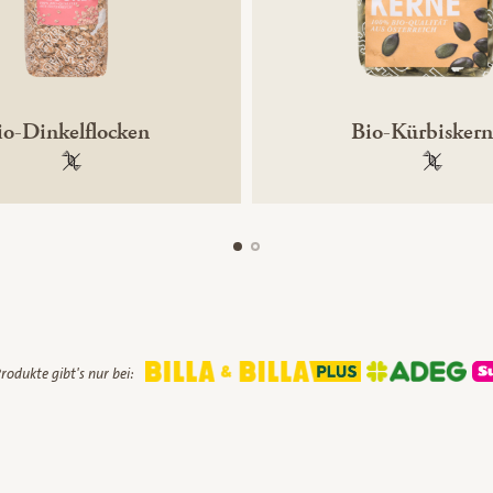
io-Dinkelflocken
Bio-Kürbisker
100 % gentechnikfrei
100 % ge
rodukte gibt's nur bei: