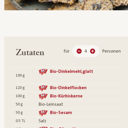
Zutaten
für
4
Personen
Bio-Dinkelmehl,glatt
100
g
Bio-Dinkelflocken
120
g
Bio-Kürbiskerne
100
g
Bio-Leinsaat
50
g
Bio-Sesam
50
g
Salz
0.5
TL