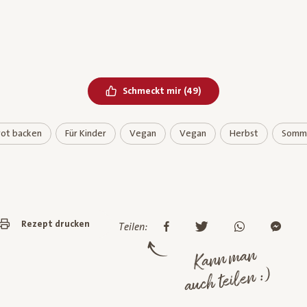
Bereits geliked
Schmeckt mir
(
49
)
rot backen
Für Kinder
Vegan
Vegan
Herbst
Somm
Rezept drucken
Teilen:
Kann man
auch teilen :)