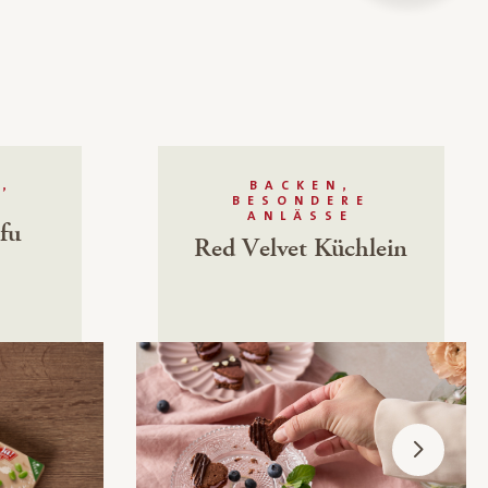
,
BACKEN,
BESONDERE
ANLÄSSE
fu
Red Velvet Küchlein