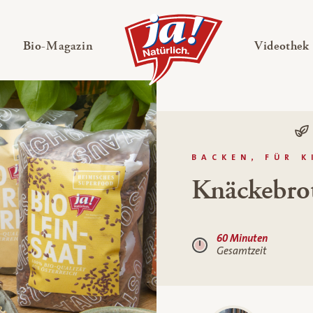
en
Untermenü ausklappen
— Untermenü ausklappen
Bio-Magazin
Videothek
BACKEN, FÜR K
Knäckebro
60 Minuten
Gesamtzeit