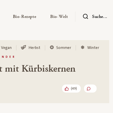
— Untermenü ausklappen
— Untermenü ausklappen
— Untermenü ausklap
Bio-Rezepte
Bio-Welt
Suche...
Vegan
Herbst
Sommer
Winter
INDER
t mit Kürbiskernen
(
49
)